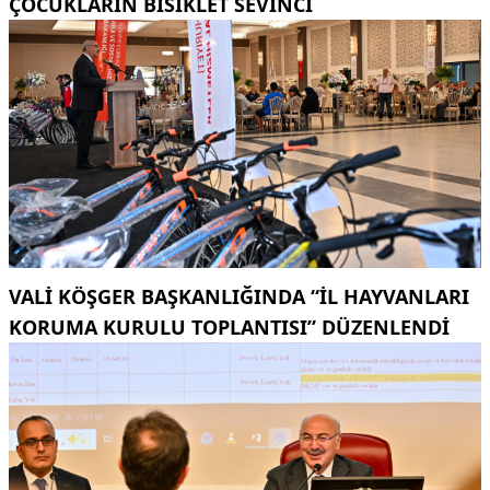
ÇOCUKLARIN BISIKLET SEVINCI
VALI KÖŞGER BAŞKANLIĞINDA “İL HAYVANLARI
KORUMA KURULU TOPLANTISI” DÜZENLENDI