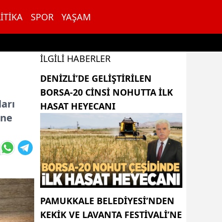
ITIKA
SPOR
YAŞAM
İLGILI HABERLER
DENIZLI’DE GELIŞTIRILEN
BORSA-20 CINSI NOHUTTA ILK
arı
HASAT HEYECANI
ine
PAMUKKALE BELEDIYESI’NDEN
KEKIK VE LAVANTA FESTIVALI’NE