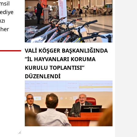
msil
lediye
zı
 her
VALI KÖŞGER BAŞKANLIĞINDA
“İL HAYVANLARI KORUMA
KURULU TOPLANTISI”
DÜZENLENDI