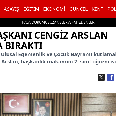
ASAYIŞ
EĞITIM
EKONOMI
GÜNCEL
KENT
POL
HAVA DURUMU
ECZANELER
VEFAT EDENLER
AŞKANI CENGIZ ARSLAN
 BIRAKTI
an Ulusal Egemenlik ve Çocuk Bayramı kutlamal
Arslan, başkanlık makamını 7. sınıf öğrencis