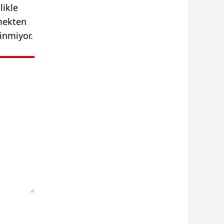
likle
emekten
linmiyor.