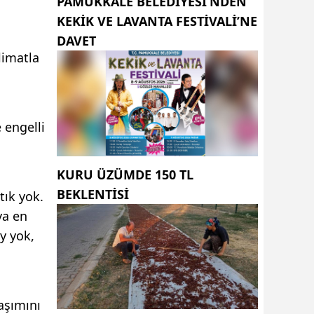
PAMUKKALE BELEDIYESI’NDEN
KEKIK VE LAVANTA FESTIVALI’NE
DAVET
limatla
 engelli
KURU ÜZÜMDE 150 TL
BEKLENTISI
tık yok.
ya en
y yok,
aşımını