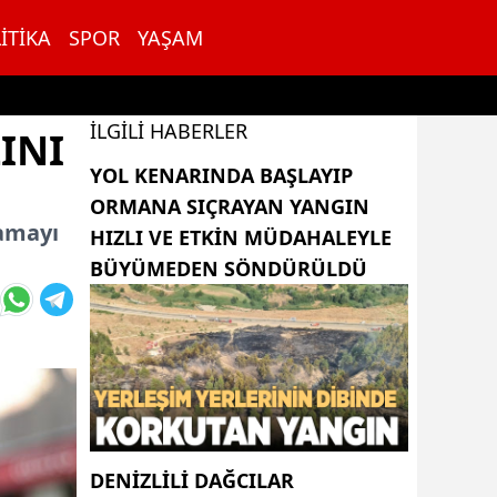
ITIKA
SPOR
YAŞAM
İLGILI HABERLER
INI
YOL KENARINDA BAŞLAYIP
ORMANA SIÇRAYAN YANGIN
lamayı
HIZLI VE ETKIN MÜDAHALEYLE
BÜYÜMEDEN SÖNDÜRÜLDÜ
DENIZLILI DAĞCILAR