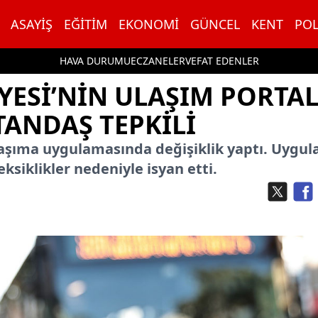
ASAYIŞ
EĞITIM
EKONOMI
GÜNCEL
KENT
POL
HAVA DURUMU
ECZANELER
VEFAT EDENLER
YESI’NIN ULAŞIM PORTAL
TANDAŞ TEPKILI
 taşıma uygulamasında değişiklik yaptı. Uygu
siklikler nedeniyle isyan etti.