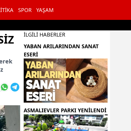
ITIKA
SPOR
YAŞAM
İLGILI HABERLER
SİZ
YABAN ARILARINDAN SANAT
ESERI
lerek
iz
ASMALIEVLER PARKI YENİLENDİ