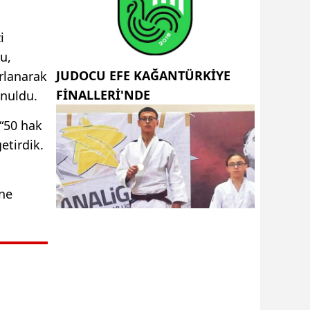
i
u,
JUDOCU EFE KAĞANTÜRKİYE
ırlanarak
FİNALLERİ'NDE
unuldu.
 “50 hak
etirdik.
ine