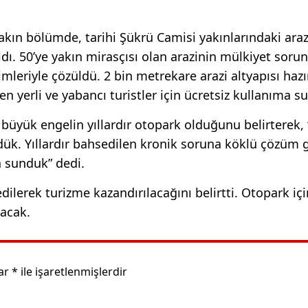
yakın bölümde, tarihi Şükrü Camisi yakınlarındaki araz
ı. 50’ye yakın mirasçısı olan arazinin mülkiyet sorun
mleriyle çözüldü. 2 bin metrekare arazi altyapısı haz
n yerli ve yabancı turistler için ücretsiz kullanıma s
üyük engelin yıllardır otopark olduğunu belirterek,
k. Yıllardır bahsedilen kronik soruna köklü çözüm g
a sunduk” dedi.
dilerek turizme kazandırılacağını belirtti. Otopark iç
lacak.
lar
*
ile işaretlenmişlerdir