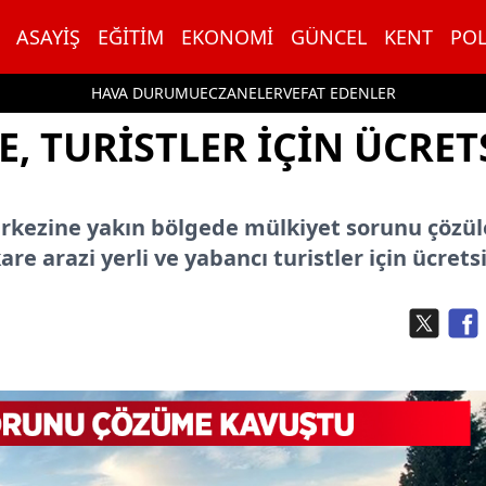
ASAYIŞ
EĞITIM
EKONOMI
GÜNCEL
KENT
POL
HAVA DURUMU
ECZANELER
VEFAT EDENLER
, TURİSTLER İÇİN ÜCRET
merkezine yakın bölgede mülkiyet sorunu çözü
e arazi yerli ve yabancı turistler için ücrets