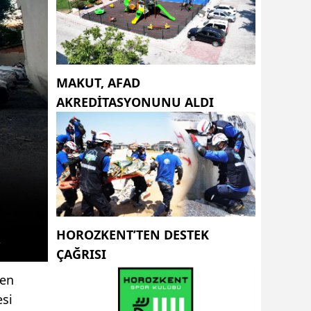
MAKUT, AFAD
AKREDİTASYONUNU ALDI
HOROZKENT’TEN DESTEK
ÇAĞRISI
den
esi