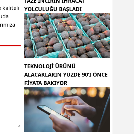
TAZE INCIRIN IHRACAT
kaliteli
YOLCULUĞU BAŞLADI
tuda
rımıza
TEKNOLOJI ÜRÜNÜ
ALACAKLARIN YÜZDE 90’I ÖNCE
FIYATA BAKIYOR