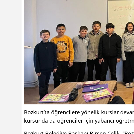
Bozkurt’ta öğrencilere yönelik kurslar devam
kursunda da öğrenciler için yabancı öğretme
Bozkurt Belediye Başkanı Birsen Çelik, “Bo