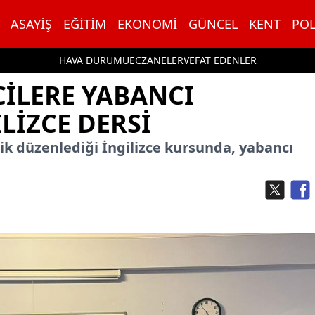
ASAYIŞ
EĞITIM
EKONOMI
GÜNCEL
KENT
POL
HAVA DURUMU
ECZANELER
VEFAT EDENLER
ILERE YABANCI
IZCE DERSI
ik düzenlediği İngilizce kursunda, yabancı