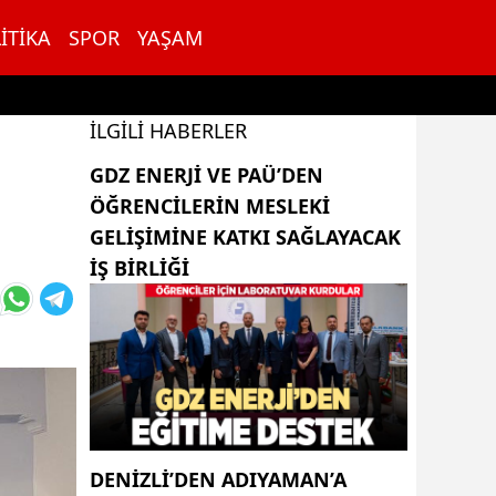
ITIKA
SPOR
YAŞAM
İLGILI HABERLER
GDZ ENERJI VE PAÜ’DEN
ÖĞRENCILERIN MESLEKI
GELIŞIMINE KATKI SAĞLAYACAK
IŞ BIRLIĞI
DENIZLI’DEN ADIYAMAN’A