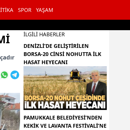
ITIKA
SPOR
YAŞAM
İLGILI HABERLER
MI
DENIZLI’DE GELIŞTIRILEN
BORSA-20 CINSI NOHUTTA ILK
çadır
HASAT HEYECANI
PAMUKKALE BELEDIYESI’NDEN
KEKIK VE LAVANTA FESTIVALI’NE