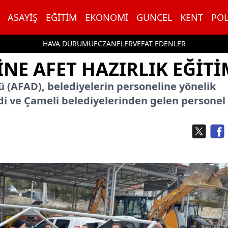
ASAYIŞ
EĞITIM
EKONOMI
GÜNCEL
KENT
POL
HAVA DURUMU
ECZANELER
VEFAT EDENLER
NE AFET HAZIRLIK EĞITI
 (AFAD), belediyelerin personeline yönelik
di ve Çameli belediyelerinden gelen personel 