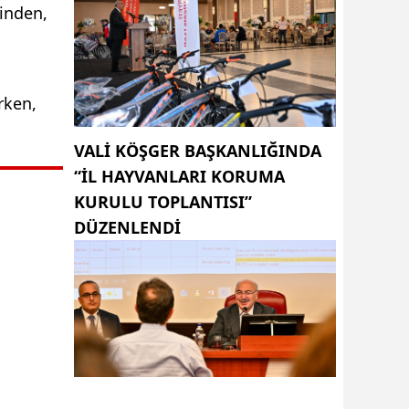
rinden,
rken,
VALI KÖŞGER BAŞKANLIĞINDA
“İL HAYVANLARI KORUMA
KURULU TOPLANTISI”
DÜZENLENDI