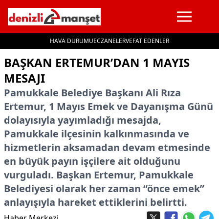
HAVA DURUMU
ECZANELER
VEFAT EDENLER
İçeriğe geç
BAŞKAN ERTEMUR’DAN 1 MAYIS
MESAJI
Pamukkale Belediye Başkanı Ali Rıza
Ertemur, 1 Mayıs Emek ve Dayanışma Günü
dolayısıyla yayımladığı mesajda,
Pamukkale ilçesinin kalkınmasında ve
hizmetlerin aksamadan devam etmesinde
en büyük payın işçilere ait olduğunu
vurguladı. Başkan Ertemur, Pamukkale
Belediyesi olarak her zaman “önce emek”
anlayışıyla hareket ettiklerini belirtti.
Haber Merkezi