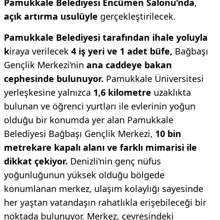
Pamukkale Belediyesi Encümen Salonu’nda
,
açık artırma usulüyle
gerçekleştirilecek.
Pamukkale Belediyesi tarafından ihale yoluyla
k
iraya verilecek
4 iş yeri ve 1 adet büfe,
Bağbaşı
Gençlik Merkezi’nin
ana caddeye bakan
cephesinde bulunuyor.
Pamukkale Üniversitesi
yerleşkesine yalnızca
1,6 kilometre
uzaklıkta
bulunan ve öğrenci yurtları ile evlerinin yoğun
olduğu bir konumda yer alan Pamukkale
Belediyesi Bağbaşı Gençlik Merkezi,
10 bin
metrekare kapalı alanı ve farklı mimarisi ile
dikkat çekiyor.
Denizli’nin genç nüfus
yoğunluğunun yüksek olduğu bölgede
konumlanan merkez, ulaşım kolaylığı sayesinde
her yaştan vatandaşın rahatlıkla erişebileceği bir
noktada bulunuyor. Merkez, çevresindeki