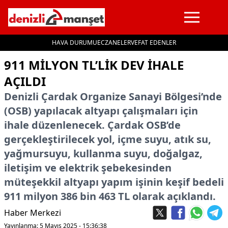
HAVA DURUMU
ECZANELER
VEFAT EDENLER
İçeriğe geç
911 MİLYON TL’LİK DEV İHALE
AÇILDI
Denizli Çardak Organize Sanayi Bölgesi’nde
(OSB) yapılacak altyapı çalışmaları için
ihale düzenlenecek. Çardak OSB’de
gerçekleştirilecek yol, içme suyu, atık su,
yağmursuyu, kullanma suyu, doğalgaz,
iletişim ve elektrik şebekesinden
müteşekkil altyapı yapım işinin keşif bedeli
911 milyon 386 bin 463 TL olarak açıklandı.
Haber Merkezi
Yayınlanma: 5 Mayıs 2025 - 15:36:38