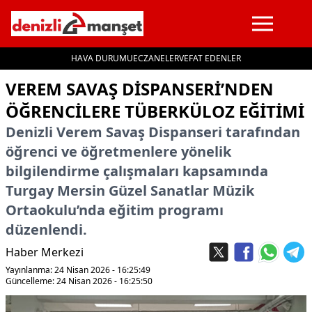
HAVA DURUMU
ECZANELER
VEFAT EDENLER
İçeriğe geç
VEREM SAVAŞ DISPANSERI’NDEN
ÖĞRENCILERE TÜBERKÜLOZ EĞITIMI
Denizli Verem Savaş Dispanseri tarafından
öğrenci ve öğretmenlere yönelik
bilgilendirme çalışmaları kapsamında
Turgay Mersin Güzel Sanatlar Müzik
Ortaokulu’nda eğitim programı
düzenlendi.
Haber Merkezi
Yayınlanma: 24 Nisan 2026 - 16:25:49
Güncelleme: 24 Nisan 2026 - 16:25:50