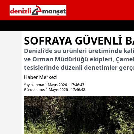
İçeriğe geç
SOFRAYA GÜVENLI BA
Denizli’de su ürünleri üretiminde kali
ve Orman Müdürlüğü ekipleri, Çameli i
tesislerinde düzenli denetimler gerçe
Haber Merkezi
Yayınlanma: 1 Mayıs 2026 - 17:46:47
Güncelleme: 1 Mayıs 2026 - 17:46:48