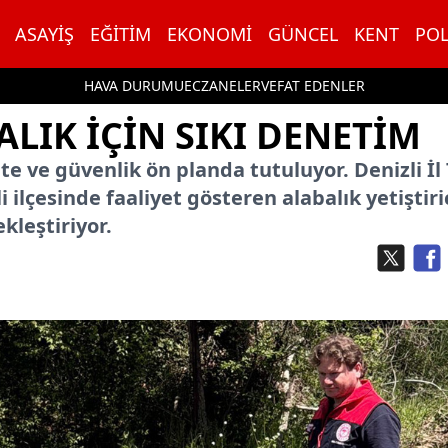
ASAYIŞ
EĞITIM
EKONOMI
GÜNCEL
KENT
POL
HAVA DURUMU
ECZANELER
VEFAT EDENLER
LIK IÇIN SIKI DENETIM
te ve güvenlik ön planda tutuluyor. Denizli İl
lçesinde faaliyet gösteren alabalık yetiştiric
kleştiriyor.