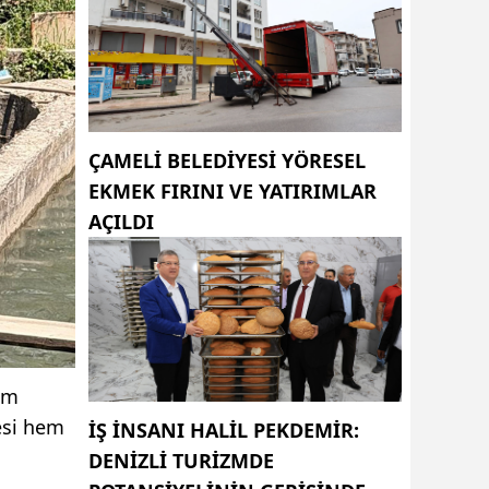
ÇAMELI BELEDIYESI YÖRESEL
EKMEK FIRINI VE YATIRIMLAR
AÇILDI
tim
mesi hem
İŞ INSANI HALIL PEKDEMIR:
DENIZLI TURIZMDE