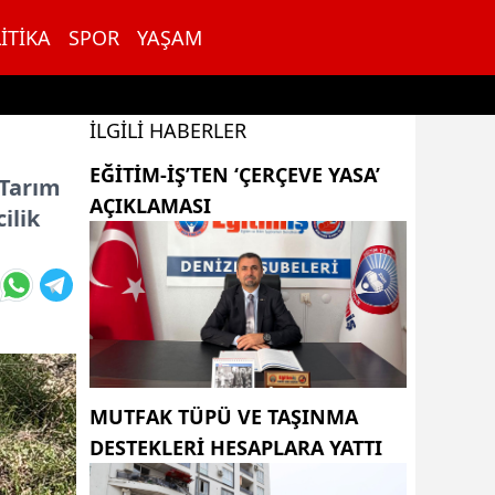
ITIKA
SPOR
YAŞAM
İLGILI HABERLER
EĞITIM-İŞ’TEN ‘ÇERÇEVE YASA’
 Tarım
AÇIKLAMASI
ilik
MUTFAK TÜPÜ VE TAŞINMA
DESTEKLERI HESAPLARA YATTI