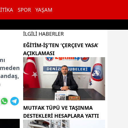
ITIKA
SPOR
YAŞAM
İLGILI HABERLER
EĞITIM-İŞ’TEN ‘ÇERÇEVE YASA’
AÇIKLAMASI
mı
esmeden
tandaş,
n
MUTFAK TÜPÜ VE TAŞINMA
DESTEKLERI HESAPLARA YATTI