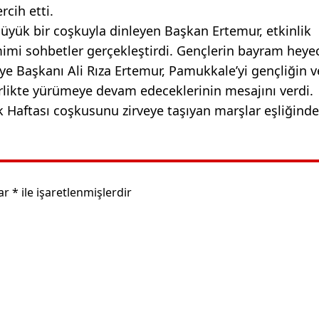
cih etti.
büyük bir coşkuyla dinleyen Başkan Ertemur, etkinlik
mimi sohbetler gerçekleştirdi. Gençlerin bayram heye
iye Başkanı Ali Rıza Ertemur, Pamukkale’yi gençliğin v
rlikte yürümeye devam edeceklerinin mesajını verdi.
 Haftası coşkusunu zirveye taşıyan marşlar eşliğind
lar
*
ile işaretlenmişlerdir