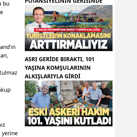
POTANSIYELININ GERISINDE
u bu
ye
and’ın
dan,
ASRI GERIDE BIRAKTI, 101
YAŞINA KOMŞULARININ
utulmaz
ALKIŞLARIYLA GIRDI
Yakup
ız
 yerine