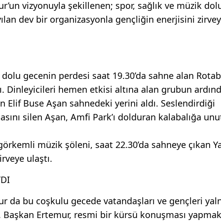
’un vizyonuyla şekillenen; spor, sağlık ve müzik dol
lan dev bir organizasyonla gençliğin enerjisini zirve
 dolu gecenin perdesi saat 19.30’da sahne alan Rotab
. Dinleyicileri hemen etkisi altına alan grubun ardın
n Elif Buse Aşan sahnedeki yerini aldı. Seslendirdiği
 pasını silen Aşan, Amfi Park’ı dolduran kalabalığa un
 görkemli müzik şöleni, saat 22.30’da sahneye çıkan 
rveye ulaştı.
DI
r da bu coşkulu gecede vatandaşları ve gençleri yaln
dı. Başkan Ertemur, resmi bir kürsü konuşması yapmak