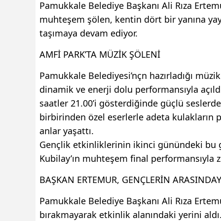
Pamukkale Belediye Başkanı Ali Rıza Ertemur
muhteşem şölen, kentin dört bir yanına yayı
taşımaya devam ediyor.
AMFİ PARK’TA MÜZİK ŞÖLENİ
Pamukkale Belediyesi’nçn hazırladığı müzik
dinamik ve enerji dolu performansıyla açıldı
saatler 21.00’i gösterdiğinde güçlü seslerde
birbirinden özel eserlerle adeta kulakların
anlar yaşattı.
Gençlik etkinliklerinin ikinci günündeki bu
Kubilay’ın muhteşem final performansıyla zi
BAŞKAN ERTEMUR, GENÇLERİN ARASINDAY
Pamukkale Belediye Başkanı Ali Rıza Ertemu
bırakmayarak etkinlik alanındaki yerini al