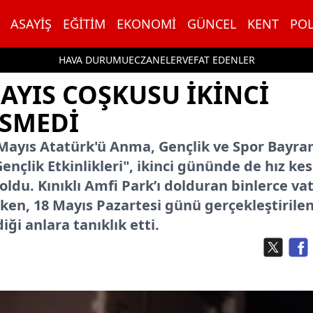
ASAYIŞ
EĞITIM
EKONOMI
GÜNCEL
KENT
POL
HAVA DURUMU
ECZANELER
VEFAT EDENLER
AYIS COŞKUSU İKİNCİ
ESMEDİ
Mayıs Atatürk'ü Anma, Gençlik ve Spor Bayra
nçlik Etkinlikleri", ikinci gününde de hız k
du. Kınıklı Amfi Park’ı dolduran binlerce va
ken, 18 Mayıs Pazartesi günü gerçekleştirile
ği anlara tanıklık etti.