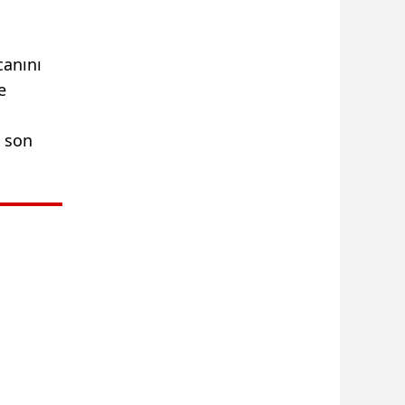
canını
e
e son