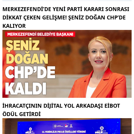
MERKEZEFENDI’DE YENI PARTI KARARI SONRASI
DIKKAT ÇEKEN GELIŞME! ŞENIZ DOĞAN CHP’DE
KALIYOR
İHRACATÇININ DIJITAL YOL ARKADAŞI EIBOT
ÖDÜL GETIRDI