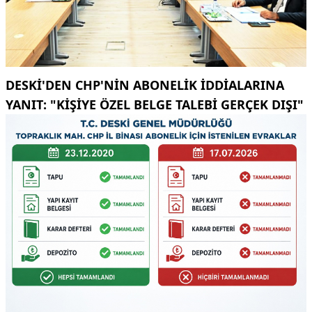
DESKİ'DEN CHP'NIN ABONELIK IDDIALARINA
YANIT: "KIŞIYE ÖZEL BELGE TALEBI GERÇEK DIŞI"