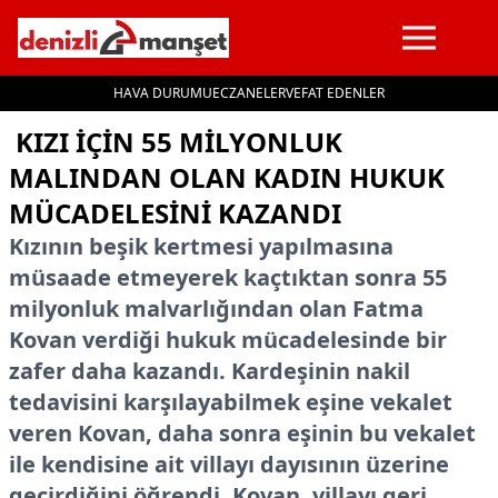
HAVA DURUMU
ECZANELER
VEFAT EDENLER
İçeriğe geç
KIZI İÇİN 55 MİLYONLUK
MALINDAN OLAN KADIN HUKUK
MÜCADELESİNİ KAZANDI
Kızının beşik kertmesi yapılmasına
müsaade etmeyerek kaçtıktan sonra 55
milyonluk malvarlığından olan Fatma
Kovan verdiği hukuk mücadelesinde bir
zafer daha kazandı. Kardeşinin nakil
tedavisini karşılayabilmek eşine vekalet
veren Kovan, daha sonra eşinin bu vekalet
ile kendisine ait villayı dayısının üzerine
geçirdiğini öğrendi. Kovan, villayı geri