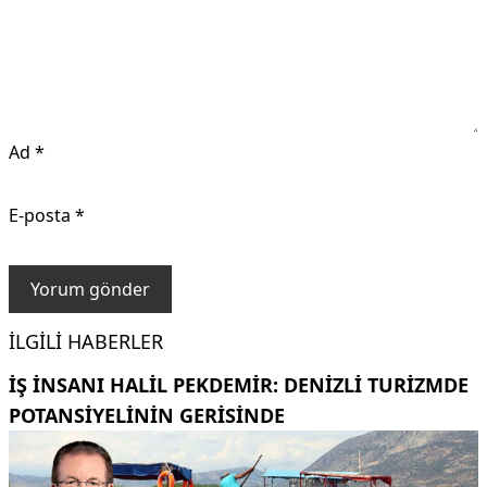
Ad
*
E-posta
*
İLGILI HABERLER
İŞ INSANI HALIL PEKDEMIR: DENIZLI TURIZMDE
POTANSIYELININ GERISINDE