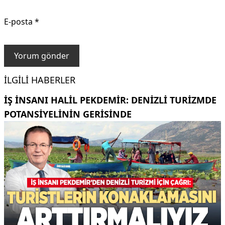
E-posta
*
İLGILI HABERLER
İŞ INSANI HALIL PEKDEMIR: DENIZLI TURIZMDE
POTANSIYELININ GERISINDE