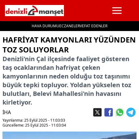
HAVA DURUMU
ECZANELER
VEFAT EDENLER
İçeriğe geç
HAFRIYAT KAMYONLARI YÜZÜNDEN
TOZ SOLUYORLAR
Denizli'nin Çal ilçesinde faaliyet gösteren
taş ocaklarından hafriyat çeken
kamyonlarının neden olduğu toz taşınımı
büyük tepki topluyor. Yoldan yükselen toz
bulutları, Belevi Mahallesi'nin havasını
kirletiyor.
İHA
Yayınlanma: 25 Eylül 2025 - 11:03:03
Güncelleme: 25 Eylül 2025 - 11:03:04