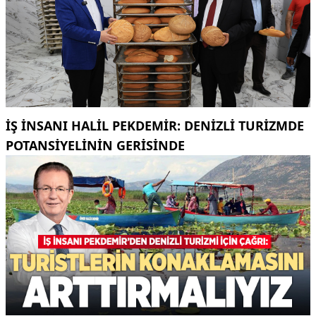
İŞ INSANI HALIL PEKDEMIR: DENIZLI TURIZMDE
POTANSIYELININ GERISINDE