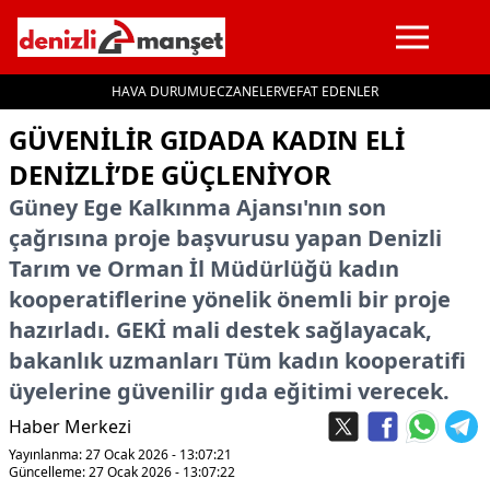
HAVA DURUMU
ECZANELER
VEFAT EDENLER
İçeriğe geç
GÜVENILIR GIDADA KADIN ELI
DENIZLI’DE GÜÇLENIYOR
Güney Ege Kalkınma Ajansı'nın son
çağrısına proje başvurusu yapan Denizli
Tarım ve Orman İl Müdürlüğü kadın
kooperatiflerine yönelik önemli bir proje
hazırladı. GEKİ mali destek sağlayacak,
bakanlık uzmanları Tüm kadın kooperatifi
üyelerine güvenilir gıda eğitimi verecek.
Haber Merkezi
Yayınlanma: 27 Ocak 2026 - 13:07:21
Güncelleme: 27 Ocak 2026 - 13:07:22