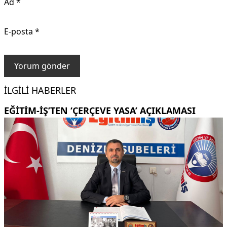
Ad
*
E-posta
*
İLGILI HABERLER
EĞITIM-İŞ’TEN ‘ÇERÇEVE YASA’ AÇIKLAMASI