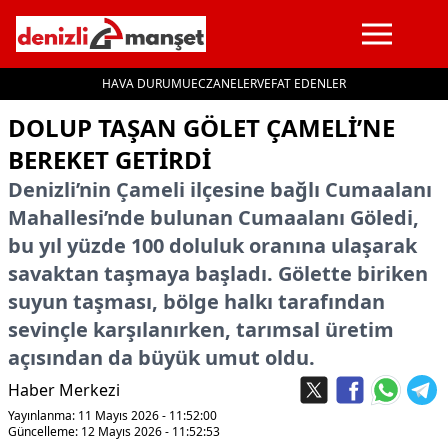
HAVA DURUMU
ECZANELER
VEFAT EDENLER
İçeriğe geç
DOLUP TAŞAN GÖLET ÇAMELI’NE
BEREKET GETIRDI
Denizli’nin Çameli ilçesine bağlı Cumaalanı
Mahallesi’nde bulunan Cumaalanı Göledi,
bu yıl yüzde 100 doluluk oranına ulaşarak
savaktan taşmaya başladı. Gölette biriken
suyun taşması, bölge halkı tarafından
sevinçle karşılanırken, tarımsal üretim
açısından da büyük umut oldu.
Haber Merkezi
Yayınlanma: 11 Mayıs 2026 - 11:52:00
Güncelleme: 12 Mayıs 2026 - 11:52:53