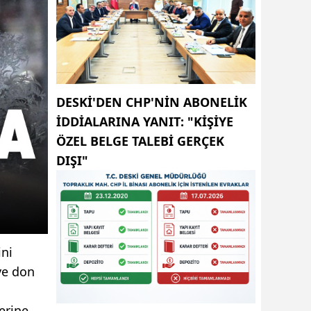
DESKİ'DEN CHP'NIN ABONELIK
IDDIALARINA YANIT: "KIŞIYE
ÖZEL BELGE TALEBI GERÇEK
DIŞI"
ini
ve don
erine