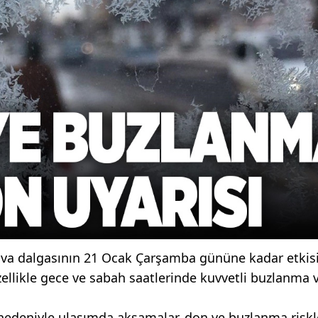
hava dalgasının 21 Ocak Çarşamba gününe kadar etkis
zellikle gece ve sabah saatlerinde kuvvetli buzlanma 
ı nedeniyle ulaşımda aksamalar, don ve buzlanma riskl