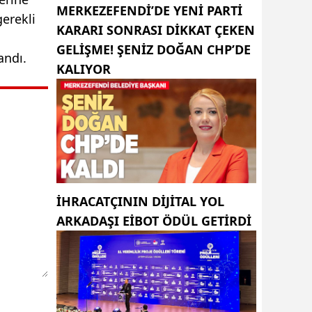
MERKEZEFENDI’DE YENI PARTI
gerekli
KARARI SONRASI DIKKAT ÇEKEN
GELIŞME! ŞENIZ DOĞAN CHP’DE
andı.
KALIYOR
İHRACATÇININ DIJITAL YOL
ARKADAŞI EIBOT ÖDÜL GETIRDI