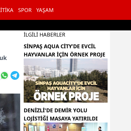
ITIKA
SPOR
YAŞAM
İLGILI HABERLER
SINPAŞ AQUA CITY’DE EVCIL
HAYVANLAR IÇIN ÖRNEK PROJE
ğuk
DENİZLİ'DE DEMİR YOLU
LOJİSTİĞİ MASAYA YATIRILDI