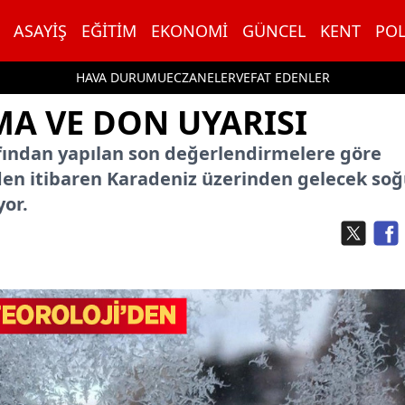
ASAYIŞ
EĞITIM
EKONOMI
GÜNCEL
KENT
POL
HAVA DURUMU
ECZANELER
VEFAT EDENLER
MA VE DON UYARISI
fından yapılan son değerlendirmelere göre
en itibaren Karadeniz üzerinden gelecek so
yor.