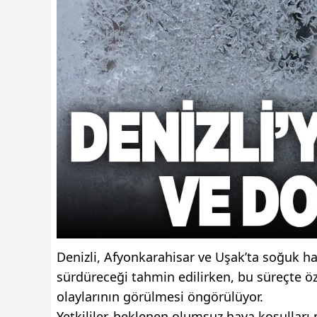
Denizli, Afyonkarahisar ve Uşak’ta soğuk 
sürdüreceği tahmin edilirken, bu süreçte ö
olaylarının görülmesi öngörülüyor.
Yetkililer, beklenen olumsuz hava koşullar