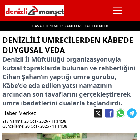
HAVA DURUMU
ECZANELER
VEFAT EDENLER
İçeriğe geç
DENIZLILI UMRECILERDEN KÂBE’DE
DUYGUSAL VEDA
Denizli İl Müftülüğü organizasyonuyla
kutsal topraklarda bulunan ve rehberliğini
Cihan Şahan’ın yaptığı umre gurubu,
Kâbe’de eda edilen yatsı namazının
ardından son tavaflarını gerçekleştirerek
umre ibadetlerini dualarla taçlandırdı.
Haber Merkezi
Yayınlanma: 20 Ocak 2026 - 11:14:38
Güncelleme: 20 Ocak 2026 - 11:14:38