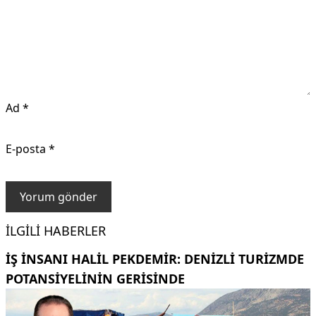
Ad
*
E-posta
*
İLGILI HABERLER
İŞ INSANI HALIL PEKDEMIR: DENIZLI TURIZMDE
POTANSIYELININ GERISINDE