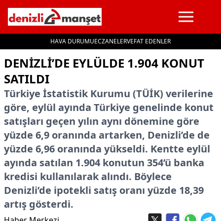
HAVA DURUMU
ECZANELER
VEFAT EDENLER
İçeriğe geç
DENİZLİ’DE EYLÜLDE 1.904 KONUT
SATILDI
Türkiye İstatistik Kurumu (TÜİK) verilerine
göre, eylül ayında Türkiye genelinde konut
satışları geçen yılın aynı dönemine göre
yüzde 6,9 oranında artarken, Denizli’de de
yüzde 6,96 oranında yükseldi. Kentte eylül
ayında satılan 1.904 konutun 354’ü banka
kredisi kullanılarak alındı. Böylece
Denizli’de ipotekli satış oranı yüzde 18,39
artış gösterdi.
Haber Merkezi