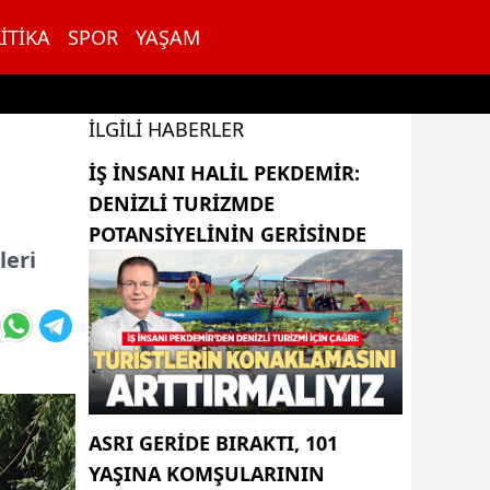
ITIKA
SPOR
YAŞAM
İLGILI HABERLER
İŞ INSANI HALIL PEKDEMIR:
DENIZLI TURIZMDE
POTANSIYELININ GERISINDE
leri
ASRI GERIDE BIRAKTI, 101
YAŞINA KOMŞULARININ