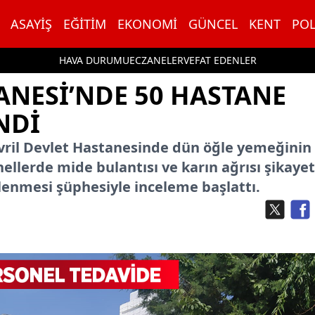
ASAYIŞ
EĞITIM
EKONOMI
GÜNCEL
KENT
POL
HAVA DURUMU
ECZANELER
VEFAT EDENLER
ANESI’NDE 50 HASTANE
NDI
Çivril Devlet Hastanesinde dün öğle yemeğinin
ellerde mide bulantısı ve karın ağrısı şikayet
lenmesi şüphesiyle inceleme başlattı.