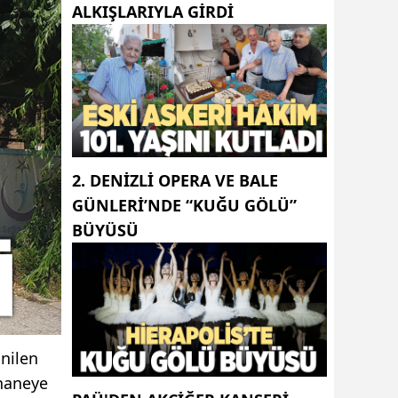
ALKIŞLARIYLA GIRDI
2. DENIZLI OPERA VE BALE
GÜNLERI’NDE “KUĞU GÖLÜ”
BÜYÜSÜ
inilen
khaneye