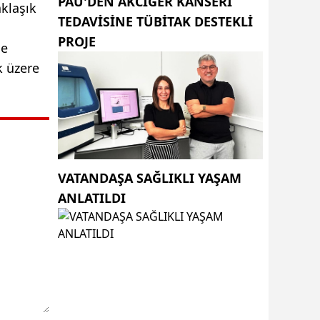
PAÜ'DEN AKCİĞER KANSERİ
klaşık
TEDAVİSİNE TÜBİTAK DESTEKLİ
PROJE
ne
k üzere
VATANDAŞA SAĞLIKLI YAŞAM
ANLATILDI