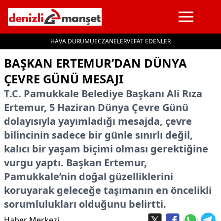
HAVA DURUMU
ECZANELER
VEFAT EDENLER
İçeriğe geç
BAŞKAN ERTEMUR’DAN DÜNYA
ÇEVRE GÜNÜ MESAJI
T.C. Pamukkale Belediye Başkanı Ali Rıza
Ertemur, 5 Haziran Dünya Çevre Günü
dolayısıyla yayımladığı mesajda, çevre
bilincinin sadece bir günle sınırlı değil,
kalıcı bir yaşam biçimi olması gerektiğine
vurgu yaptı. Başkan Ertemur,
Pamukkale’nin doğal güzelliklerini
koruyarak geleceğe taşımanın en öncelikli
sorumlulukları olduğunu belirtti.
Haber Merkezi