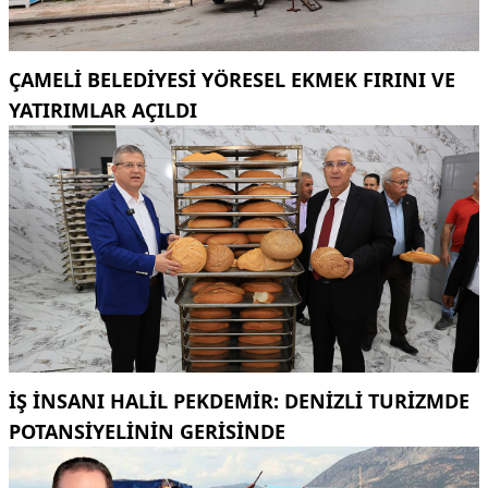
ÇAMELI BELEDIYESI YÖRESEL EKMEK FIRINI VE
YATIRIMLAR AÇILDI
İŞ INSANI HALIL PEKDEMIR: DENIZLI TURIZMDE
POTANSIYELININ GERISINDE