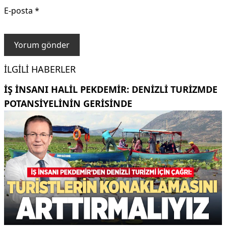
E-posta
*
İLGILI HABERLER
İŞ INSANI HALIL PEKDEMIR: DENIZLI TURIZMDE
POTANSIYELININ GERISINDE