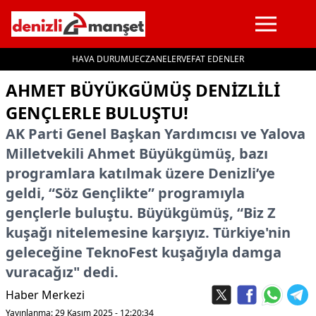
HAVA DURUMU
ECZANELER
VEFAT EDENLER
İçeriğe geç
AHMET BÜYÜKGÜMÜŞ DENIZLILI
GENÇLERLE BULUŞTU!
AK Parti Genel Başkan Yardımcısı ve Yalova
Milletvekili Ahmet Büyükgümüş, bazı
programlara katılmak üzere Denizli’ye
geldi, “Söz Gençlikte” programıyla
gençlerle buluştu. Büyükgümüş, “Biz Z
kuşağı nitelemesine karşıyız. Türkiye'nin
geleceğine TeknoFest kuşağıyla damga
vuracağız" dedi.
Haber Merkezi
Yayınlanma: 29 Kasım 2025 - 12:20:34