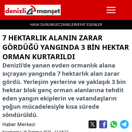
HAVA DURUMU
ECZANELER
VEFAT EDENLER
İçeriğe geç
7 HEKTARLIK ALANIN ZARAR
GÖRDÜĞÜ YANGINDA 3 BIN HEKTAR
ORMAN KURTARILDI
Denizli’de yanan evden ormanlık alana
sıçrayan yangında 7 hektarlık alan zarar
gördü. Yerleşim yerlerine ve yaklaşık 3 bin
hektar blok genç orman alanlarına tehdit
eden yangın ekiplerin ve vatandaşların
yoğun mücadelesiyle kısa sürede
söndürüldü.
Haber Merkezi
Yayınlanma: 26 Temmuz 2025 - 11:18:22