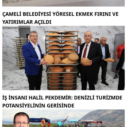
ÇAMELI BELEDIYESI YÖRESEL EKMEK FIRINI VE
YATIRIMLAR AÇILDI
İŞ INSANI HALIL PEKDEMIR: DENIZLI TURIZMDE
POTANSIYELININ GERISINDE