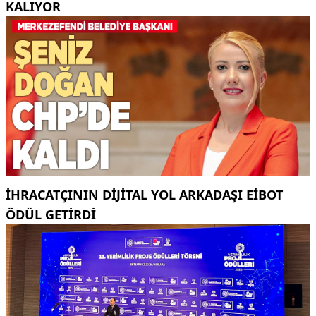
KALIYOR
İHRACATÇININ DIJITAL YOL ARKADAŞI EIBOT
ÖDÜL GETIRDI