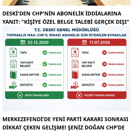
DESKİ'DEN CHP'NIN ABONELIK IDDIALARINA
YANIT: "KIŞIYE ÖZEL BELGE TALEBI GERÇEK DIŞI"
MERKEZEFENDI’DE YENI PARTI KARARI SONRASI
DIKKAT ÇEKEN GELIŞME! ŞENIZ DOĞAN CHP’DE