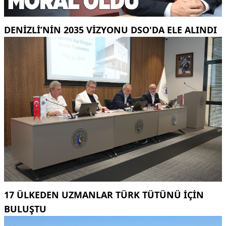
DENIZLI’NIN 2035 VIZYONU DSO'DA ELE ALINDI
17 ÜLKEDEN UZMANLAR TÜRK TÜTÜNÜ IÇIN
BULUŞTU