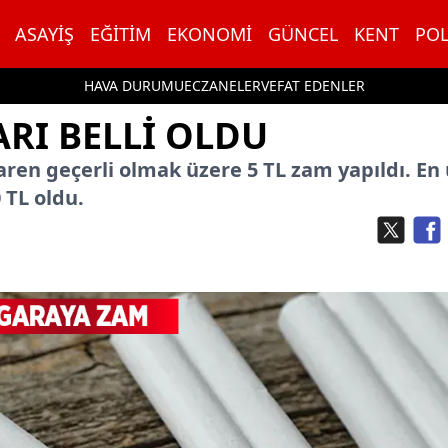
ASAYIŞ
EĞITIM
EKONOMI
GÜNCEL
KENT
POL
HAVA DURUMU
ECZANELER
VEFAT EDENLER
ARI BELLI OLDU
aren geçerli olmak üzere 5 TL zam yapıldı. En
 TL oldu.