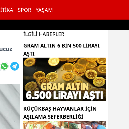
ITIKA
SPOR
YAŞAM
İLGILI HABERLER
GRAM ALTIN 6 BIN 500 LIRAYI
 ucuz
AŞTI
KÜÇÜKBAŞ HAYVANLAR İÇİN
AŞILAMA SEFERBERLİĞİ