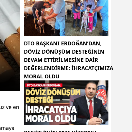
DTO BAŞKANI ERDOĞAN’DAN,
DÖVIZ DÖNÜŞÜM DESTEĞININ
DEVAM ETTIRILMESINE DAIR
DEĞERLENDIRME: İHRACATÇIMIZA
MORAL OLDU
uz ve en
lamaya