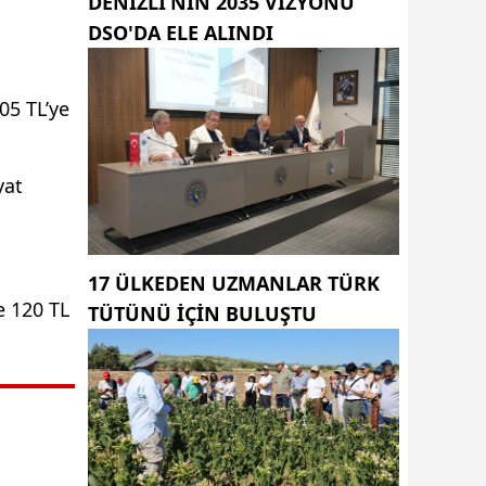
DENIZLI’NIN 2035 VIZYONU
DSO'DA ELE ALINDI
05 TL’ye
yat
17 ÜLKEDEN UZMANLAR TÜRK
e 120 TL
TÜTÜNÜ IÇIN BULUŞTU