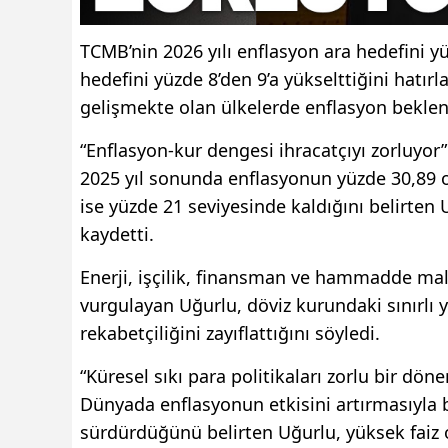
TCMB’nin 2026 yılı enflasyon ara hedefini yü
hedefini yüzde 8’den 9’a yükselttiğini hatı
gelişmekte olan ülkelerde enflasyon beklentil
“Enflasyon-kur dengesi ihracatçıyı zorluyor”
2025 yıl sonunda enflasyonun yüzde 30,89 o
ise yüzde 21 seviyesinde kaldığını belirten
kaydetti.
Enerji, işçilik, finansman ve hammadde mali
vurgulayan Uğurlu, döviz kurundaki sınırlı y
rekabetçiliğini zayıflattığını söyledi.
“Küresel sıkı para politikaları zorlu bir dön
Dünyada enflasyonun etkisini artırmasıyla bi
sürdürdüğünü belirten Uğurlu, yüksek faiz