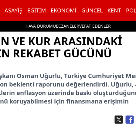
ASAYIŞ
EĞITIM
EKONOMI
GÜNCEL
KENT
POL
HAVA DURUMU
ECZANELER
VEFAT EDENLER
N VE KUR ARASINDAKI
IN REKABET GÜCÜNÜ
 Başkanı Osman Uğurlu, Türkiye Cumhuriyet Me
on beklenti raporunu değerlendirdi. Uğurlu,
zliklerin enflasyon üzerinde baskı oluşturduğun
ünü koruyabilmesi için finansmana erişimin