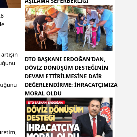
AŞILAMA SEFERBERLİĞİ
28
de
artışın
DTO BAŞKANI ERDOĞAN’DAN,
duğunu
DÖVIZ DÖNÜŞÜM DESTEĞININ
DEVAM ETTIRILMESINE DAIR
rduğunu
DEĞERLENDIRME: İHRACATÇIMIZA
MORAL OLDU
üretim,