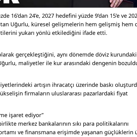
zde 16’dan 24’e, 2027 hedefini yüzde 9’dan 15’e ve 20
rlatan Uğurlu, küresel gelişmelerin hem gelişmiş hem 
erini yukarı yönlü etkilediğini ifade etti.
larak gerçekleştiğini, aynı dönemde döviz kurundaki 
 Uğurlu, maliyetler ile kur arasındaki dengenin bozul
yetlerindeki artışın ihracatçı üzerinde baskı oluştu
ükselişin firmaların uluslararası pazarlardaki fiyat
eme işaret ediyor”
rlikte merkez bankalarının sıkı para politikalarını
 ortamı ve finansmana erişimde yaşanan güçlüklerin 