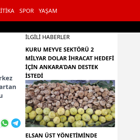
ITIKA
SPOR
YAŞAM
İLGILI HABERLER
KURU MEYVE SEKTÖRÜ 2
MILYAR DOLAR IHRACAT HEDEFI
IÇIN ANKARA’DAN DESTEK
ISTEDI
rkez
 artan
u
ELSAN ÜST YÖNETIMINDE