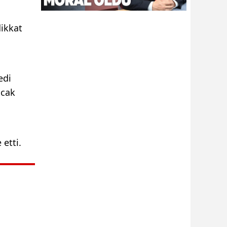
dikkat
edi
acak
 etti.