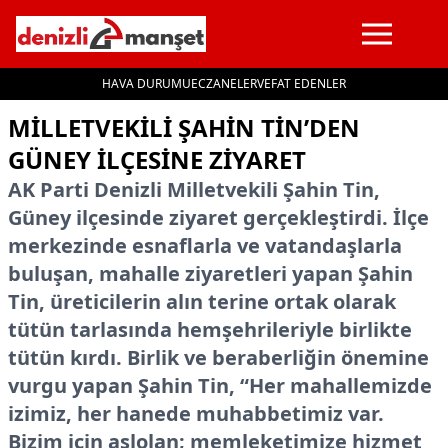
HAVA DURUMU
ECZANELER
VEFAT EDENLER
İçeriğe geç
MILLETVEKILI ŞAHIN TIN’DEN
GÜNEY İLÇESINE ZIYARET
AK Parti Denizli Milletvekili Şahin Tin,
Güney ilçesinde ziyaret gerçekleştirdi. İlçe
merkezinde esnaflarla ve vatandaşlarla
buluşan, mahalle ziyaretleri yapan Şahin
Tin, üreticilerin alın terine ortak olarak
tütün tarlasında hemşehrileriyle birlikte
tütün kırdı. Birlik ve beraberliğin önemine
vurgu yapan Şahin Tin, “Her mahallemizde
izimiz, her hanede muhabbetimiz var.
Bizim için aslolan; memleketimize hizmet