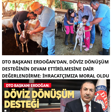
DTO BAŞKANI ERDOĞAN’DAN, DÖVIZ DÖNÜŞÜM
DESTEĞININ DEVAM ETTIRILMESINE DAIR
DEĞERLENDIRME: İHRACATÇIMIZA MORAL OLDU