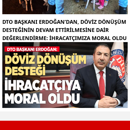
DTO BAŞKANI ERDOĞAN’DAN, DÖVIZ DÖNÜŞÜM
DESTEĞININ DEVAM ETTIRILMESINE DAIR
DEĞERLENDIRME: İHRACATÇIMIZA MORAL OLDU