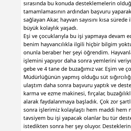
sırasında bu konuda desteklemelerin olduğu 
tamamlamasının ardından başvuru yaparak t
sağlayan Akar, hayvan sayısını kısa sürede i
büyük kolaylık yaşadı.
Eşi ve çocuklarıyla bu işi yapmaya devam ed
benim hayvancılıkla ilgili hiçbir bilgim yo
onunla beraber her şeyi öğrendim. Hayvanl
işlemini yapıyor daha sonra yemlerini veriyo
gebe ve 4 tane de buzağımız var. Eşim ve ç
Müdürlüğünün yapmış olduğu süt sığırcılığ
ulaştım daha sonra başvuru yaptık ve deste
karma ve ezme makinesi, fırçalar, buzağılık
alarak faydalanmaya başladık. Çok zor şart
sonra işlerimiz kolaylaştı hem maddi hem 
tavsiyem bu işi yapacak olanlar bu tür des
istedikten sonra her şey oluyor. Destekler