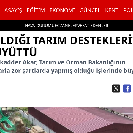
ASAYIŞ
EĞITIM
EKONOMI
GÜNCEL
KENT
POL
HAVA DURUMU
ECZANELER
VEFAT EDENLER
ALDIĞI TARIM DESTEKLERI
BÜYÜTTÜ
Mukadder Akar, Tarım ve Orman Bakanlığının
rla zor şartlarda yapmış olduğu işlerinde bü