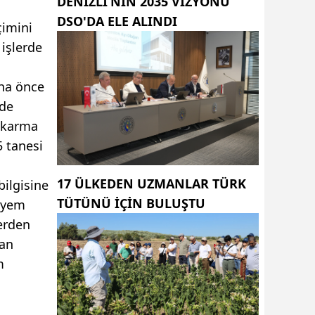
DENIZLI’NIN 2035 VIZYONU
DSO'DA ELE ALINDI
çimini
 işlerde
aha önce
 de
e karma
5 tanesi
17 ÜLKEDEN UZMANLAR TÜRK
ilgisine
TÜTÜNÜ IÇIN BULUŞTU
, yem
lerden
tan
m