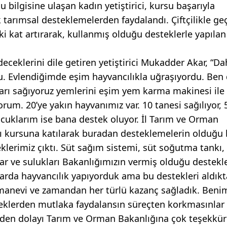
bilgisine ulaşan kadın yetiştirici, kursu başarıyla
arımsal desteklemelerden faydalandı. Çiftçilikle ge
ki kat artırarak, kullanmış olduğu desteklerle yapılan
eceklerini dile getiren yetiştirici Mukadder Akar, “D
ktu. Evlendiğimde eşim hayvancılıkla uğraşıyordu. Ben
arı sağıyoruz yemlerini eşim yem karma makinesi il
rum. 20’ye yakın hayvanımız var. 10 tanesi sağılıyor, 
ocuklarım ise bana destek oluyor. İl Tarım ve Orman
ı kursuna katılarak buradan desteklemelerin olduğu b
klerimiz çıktı. Süt sağım sistemi, süt soğutma tankı
lar ve sulukları Bakanlığımızın vermiş olduğu destek
larda hayvancılık yapıyorduk ama bu destekleri aldık
manevi ve zamandan her türlü kazanç sağladık. Beni
teklerden mutlaka faydalansın süreçten korkmasınlar
inden dolayı Tarım ve Orman Bakanlığına çok teşekkür