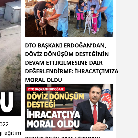
DTO BAŞKANI ERDOĞAN’DAN,
DÖVIZ DÖNÜŞÜM DESTEĞININ
DEVAM ETTIRILMESINE DAIR
DEĞERLENDIRME: İHRACATÇIMIZA
MORAL OLDU
2022
ğı eğitim