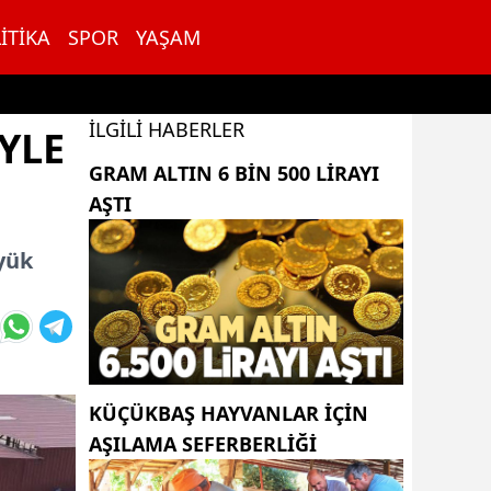
ITIKA
SPOR
YAŞAM
İLGILI HABERLER
YLE
GRAM ALTIN 6 BIN 500 LIRAYI
AŞTI
yük
KÜÇÜKBAŞ HAYVANLAR İÇİN
AŞILAMA SEFERBERLİĞİ