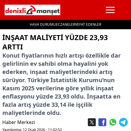
HAVA DURUMU
ECZANELER
VEFAT EDENLER
İçeriğe geç
İNŞAAT MALIYETI YÜZDE 23,93
ARTTI
Konut fiyatlarının hızlı artışı özellikle dar
gelirlinin ev sahibi olma hayalini yok
ederken, inşaat maliyetlerindeki artış
sürüyor. Türkiye İstatistik Kurumu’nun
Kasım 2025 verilerine göre yıllık inşaat
enflasyonu yüzde 23,93 oldu. İnşaatta en
fazla artış yüzde 33,14 ile işçilik
maliyetlerinde oldu.
Haber Merkezi
Yayınlanma: 12 Ocak 2026 - 11:02:52