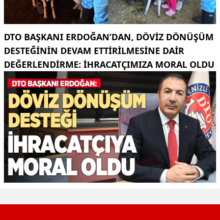
DTO BAŞKANI ERDOĞAN’DAN, DÖVIZ DÖNÜŞÜM
DESTEĞININ DEVAM ETTIRILMESINE DAIR
DEĞERLENDIRME: İHRACATÇIMIZA MORAL OLDU