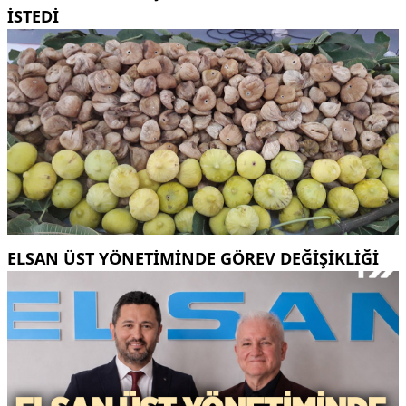
ISTEDI
ELSAN ÜST YÖNETIMINDE GÖREV DEĞIŞIKLIĞI