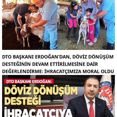
DTO BAŞKANI ERDOĞAN’DAN, DÖVIZ DÖNÜŞÜM
DESTEĞININ DEVAM ETTIRILMESINE DAIR
DEĞERLENDIRME: İHRACATÇIMIZA MORAL OLDU