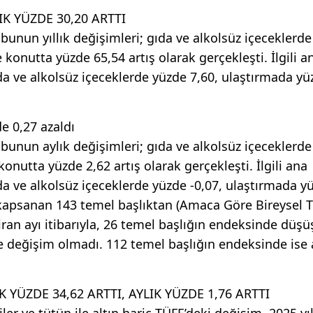
IK YÜZDE 30,20 ARTTI
unun yıllık değişimleri; gıda ve alkolsüz içeceklerd
 konutta yüzde 65,54 artış olarak gerçekleşti. İlgili a
gıda ve alkolsüz içeceklerde yüzde 7,60, ulaştırmada yü
e 0,27 azaldı
bunun aylık değişimleri; gıda ve alkolsüz içeceklerd
konutta yüzde 2,62 artış olarak gerçekleşti. İlgili ana
ıda ve alkolsüz içeceklerde yüzde -0,07, ulaştırmada y
 kapsanan 143 temel başlıktan (Amaca Göre Bireysel 
iran ayı itibarıyla, 26 temel başlığın endeksinde düşü
e değişim olmadı. 112 temel başlığın endeksinde ise 
 YÜZDE 34,62 ARTTI, AYLIK YÜZDE 1,76 ARTTI
ler ve tütün ile altın hariç TÜFE’deki değişim, 2025 yıl