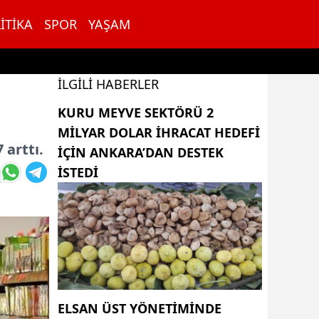
ITIKA
SPOR
YAŞAM
İLGILI HABERLER
KURU MEYVE SEKTÖRÜ 2
MILYAR DOLAR IHRACAT HEDEFI
 arttı.
IÇIN ANKARA’DAN DESTEK
ISTEDI
ELSAN ÜST YÖNETIMINDE