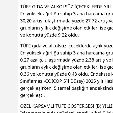
TÜFE GIDA VE ALKOLSÜZ İÇECEKLERDE YILL
En yüksek ağırlığa sahip 3 ana harcama grub
30,20 artış, ulaştırmada yüzde 27,72 artış ve
grupların yıllık değişime olan etkileri ise 
ve konutta yüzde 9,22 oldu.
TÜFE gıda ve alkolsüz içeceklerde aylık yüzd
En yüksek ağırlığa sahip 3 ana harcama gru
0,27 azalış, ulaştırmada yüzde 2,38 artış ve 
grupların aylık değişime olan etkileri ise g
0,36 ve konutta yüzde 0,43 oldu. Endekste
Sınıflaması-COICOP 5’li Düzey) 2025 yılı Haz
gerçekleşirken, 5 temel başlığın endeksind
gerçekleşti.
ÖZEL KAPSAMLI TÜFE GÖSTERGESİ (B) YILLIK
İşlenmemiş gıda ürünleri, enerji, alkollü içki