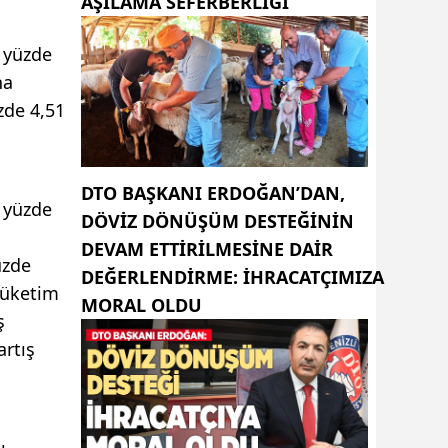
AŞILAMA SEFERBERLİĞİ
e yüzde
na
zde 4,51
DTO BAŞKANI ERDOĞAN’DAN,
e yüzde
DÖVIZ DÖNÜŞÜM DESTEĞININ
DEVAM ETTIRILMESINE DAIR
üzde
DEĞERLENDIRME: İHRACATÇIMIZA
Tüketim
MORAL OLDU
ş
artış
ı