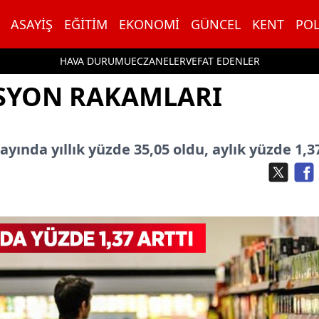
ASAYIŞ
EĞITIM
EKONOMI
GÜNCEL
KENT
POL
HAVA DURUMU
ECZANELER
VEFAT EDENLER
ASYON RAKAMLARI
yında yıllık yüzde 35,05 oldu, aylık yüzde 1,37