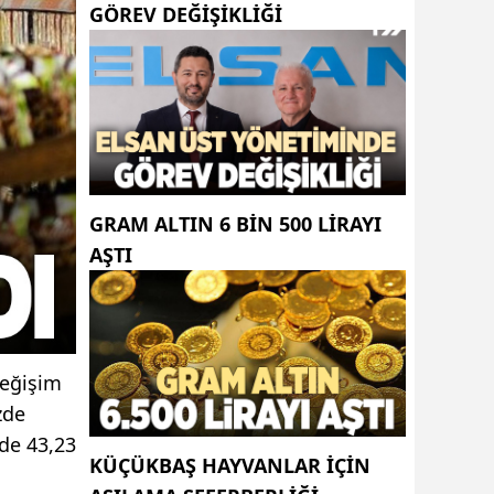
GÖREV DEĞIŞIKLIĞI
GRAM ALTIN 6 BIN 500 LIRAYI
AŞTI
değişim
zde
zde 43,23
KÜÇÜKBAŞ HAYVANLAR İÇİN