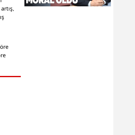
artış,
ış
göre
öre