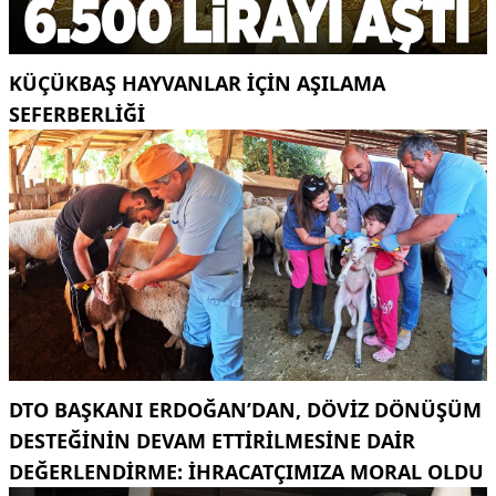
KÜÇÜKBAŞ HAYVANLAR İÇİN AŞILAMA
SEFERBERLİĞİ
DTO BAŞKANI ERDOĞAN’DAN, DÖVIZ DÖNÜŞÜM
DESTEĞININ DEVAM ETTIRILMESINE DAIR
DEĞERLENDIRME: İHRACATÇIMIZA MORAL OLDU