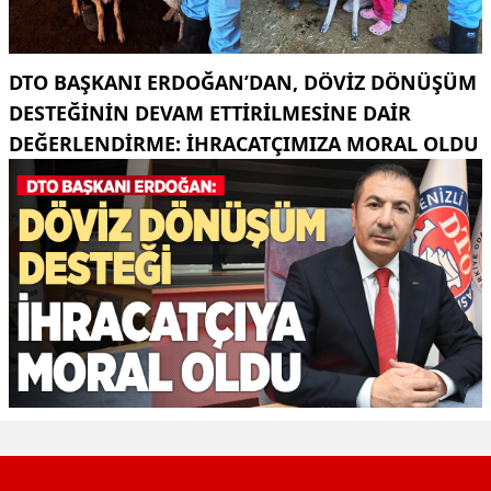
DTO BAŞKANI ERDOĞAN’DAN, DÖVIZ DÖNÜŞÜM
DESTEĞININ DEVAM ETTIRILMESINE DAIR
DEĞERLENDIRME: İHRACATÇIMIZA MORAL OLDU