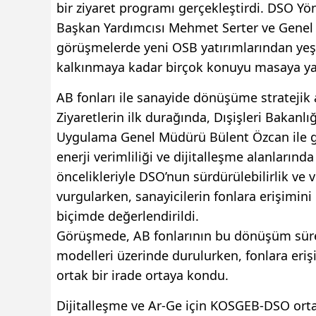
bir ziyaret programı gerçekleştirdi. DSO Yö
Başkan Yardımcısı Mehmet Serter ve Genel S
görüşmelerde yeni OSB yatırımlarından yeşi
kalkınmaya kadar birçok konuyu masaya yat
AB fonları ile sanayide dönüşüme stratejik
Ziyaretlerin ilk durağında, Dışişleri Bakanlığ
Uygulama Genel Müdürü Bülent Özcan ile ge
enerji verimliliği ve dijitalleşme alanların
öncelikleriyle DSO’nun sürdürülebilirlik ve 
vurgularken, sanayicilerin fonlara erişimini 
biçimde değerlendirildi.
Görüşmede, AB fonlarının bu dönüşüm süreçle
modelleri üzerinde durulurken, fonlara eri
ortak bir irade ortaya kondu.
Dijitalleşme ve Ar-Ge için KOSGEB-DSO ort