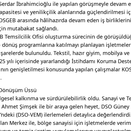
rdar İbrahimcioğlu ile yapılan görüşmeyle devam et
pasitesi ve yenilikçilik alanlarında güçlendirilmesi iç
SGEB arasında hâlihazırda devam eden iş birliklerin
çin mutabakat sağlandı.
Temsilcilik Ofisi oluşturma sürecinin de görüşüldü
n- dönüş programlarına katılmayı planlayan işletmeler
şarelerde bulunuldu. Tekstil, hazır giyim, mobilya ve 
25 yılı içerisinde yararlandığı İstihdamı Koruma Dest
ının genişletilmesi konusunda yapılan çalışmalar K
.
e Dönüşüm Üssü
esel kalkınma ve sürdürülebilirlik oldu. Sanayi ve T
 Ahmet Şimşek ile bir araya gelen heyet, DSO Güney
’ndeki (DSO-VEM) ilerlemeleri detaylıca değerlendird
an Merkez ile, bölge sanayisi için işletmelerde veriml
sının ve temiz üretim uygulamalarının yaygınlaştırılm