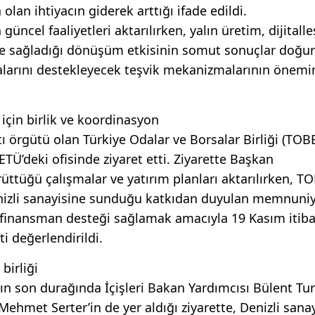
lan ihtiyacın giderek arttığı ifade edildi.
üncel faaliyetleri aktarılırken, yalın üretim, dijitall
re sağladığı dönüşüm etkisinin somut sonuçlar doğu
alarını destekleyecek teşvik mekanizmalarının önemin
 için birlik ve koordinasyon
ı örgütü olan Türkiye Odalar ve Borsalar Birliği (TOB
TÜ’deki ofisinde ziyaret etti. Ziyarette Başkan
ttüğü çalışmalar ve yatırım planları aktarılırken, T
nizli sanayisine sunduğu katkıdan duyulan memnuniy
n finansman desteği sağlamak amacıyla 19 Kasım itiba
i değerlendirildi.
birliği
 son durağında İçişleri Bakan Yardımcısı Bülent Tur
ehmet Serter’in de yer aldığı ziyarette, Denizli sanay