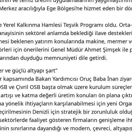
 Merkez aracılığıyla Ege Bölgesi’ne hizmet eden bir 
se Yerel Kalkınma Hamlesi Teşvik Programı oldu. Orta
anayisinin sektörel anlamda beklediği ilave destekler
mesi beklenen yatırım konularında makine, mermer v
törleri için önerilerini Genel Müdür Ahmet Şimşek ile p
alarından duyduğu memnuniyeti dile getirdi.
er ve güçlü altyapı şart”
ar kapsamında Bakan Yardımcısı Oruç Baba İnan ziyar
OSB ve Çivril OSB başta olmak üzere kurulum süreçle
artışı ve katma değerli üretim konuları ön plana çıktı
na yönelik ihtiyaçların karşılanabilmesi için yeni Orga
çirilmesinin Denizli için stratejik bir zorunluluk old
sektörlerde faaliyet gösteren firmaların genişleme iht
in sınırlarına dayandığı ve modern, çevreci, altyapıs