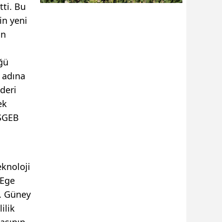
ti. Bu
in yeni
in
ğü
 adına
deri
ek
OSGEB
eknoloji
 Ege
i. Güney
ilik
asının