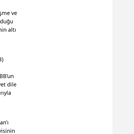
eşme ve
rduğu
in altı
B)
OBB’un
et dile
rıyla
an’ı
isinin