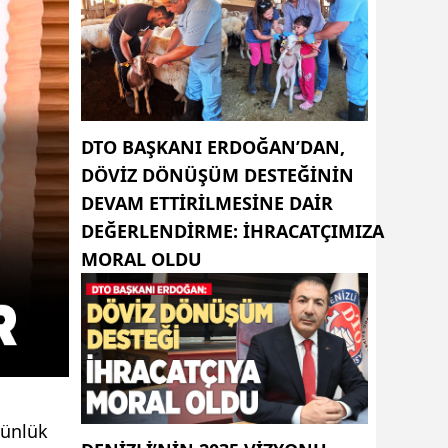
DTO BAŞKANI ERDOĞAN’DAN,
DÖVIZ DÖNÜŞÜM DESTEĞININ
DEVAM ETTIRILMESINE DAIR
DEĞERLENDIRME: İHRACATÇIMIZA
MORAL OLDU
günlük