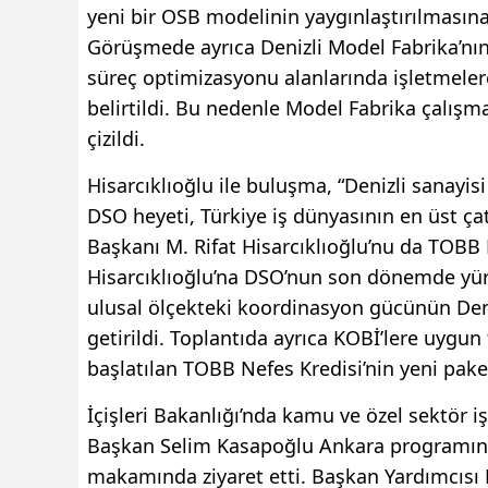
yeni bir OSB modelinin yaygınlaştırılmasına o
Görüşmede ayrıca Denizli Model Fabrika’nın g
süreç optimizasyonu alanlarında işletmele
belirtildi. Bu nedenle Model Fabrika çalışm
çizildi.
Hisarcıklıoğlu ile buluşma, “Denizli sanayisi
DSO heyeti, Türkiye iş dünyasının en üst çat
Başkanı M. Rifat Hisarcıklıoğlu’nu da TOBB E
Hisarcıklıoğlu’na DSO’nun son dönemde yürü
ulusal ölçekteki koordinasyon gücünün De
getirildi. Toplantıda ayrıca KOBİ’lere uygu
başlatılan TOBB Nefes Kredisi’nin yeni paket
İçişleri Bakanlığı’nda kamu ve özel sektör iş 
Başkan Selim Kasapoğlu Ankara programının
makamında ziyaret etti. Başkan Yardımcısı M