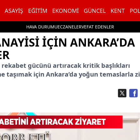
ASAYIŞ
EĞITIM
EKONOMI
GÜNCEL
KENT
POL
HAVA DURUMU
ECZANELER
VEFAT EDENLER
ANAYISI IÇIN ANKARA’DA
ER
 rekabet gücünü artıracak kritik başlıkları
e taşımak için Ankara’da yoğun temaslarla z