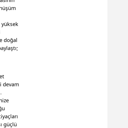
dönüşüm
- yüksek
i
e doğal
aylaştı;
et
ri devam
.
nize
uğu
iyaçları
ı güçlü