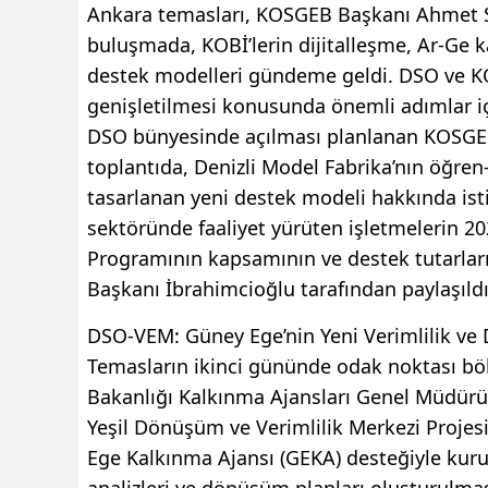
Ankara temasları, KOSGEB Başkanı Ahmet Se
buluşmada, KOBİ’lerin dijitalleşme, Ar-Ge ka
destek modelleri gündeme geldi. DSO ve KO
genişletilmesi konusunda önemli adımlar i
DSO bünyesinde açılması planlanan KOSGEB 
toplantıda, Denizli Model Fabrika’nın öğre
tasarlanan yeni destek modeli hakkında isti
sektöründe faaliyet yürüten işletmelerin 20
Programının kapsamının ve destek tutarlar
Başkanı İbrahimcioğlu tarafından paylaşıldı
DSO-VEM: Güney Ege’nin Yeni Verimlilik v
Temasların ikinci gününde odak noktası bölg
Bakanlığı Kalkınma Ajansları Genel Müdürü
Yeşil Dönüşüm ve Verimlilik Merkezi Projesi
Ege Kalkınma Ajansı (GEKA) desteğiyle kurul
analizleri ve dönüşüm planları oluşturulma