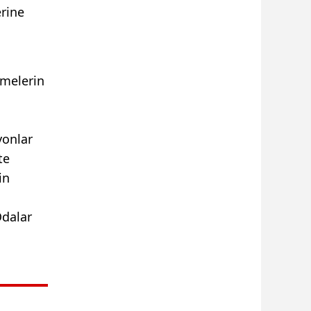
erine
şmelerin
.
yonlar
te
in
Odalar
,