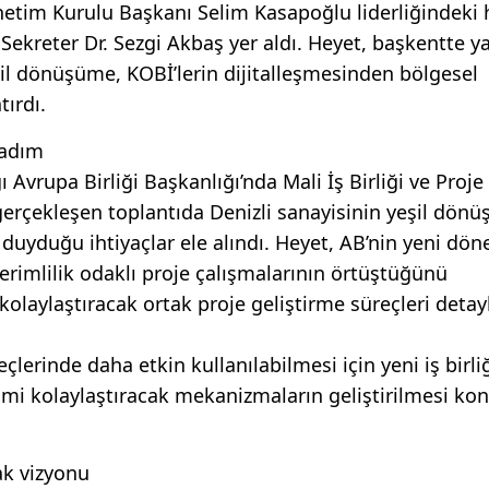
netim Kurulu Başkanı Selim Kasapoğlu liderliğindeki 
ekreter Dr. Sezgi Akbaş yer aldı. Heyet, başkentte ya
l dönüşüme, KOBİ’lerin dijitalleşmesinden bölgesel
ırdı.
 adım
ı Avrupa Birliği Başkanlığı’nda Mali İş Birliği ve Proje
rçekleşen toplantıda Denizli sanayisinin yeşil dönü
da duyduğu ihtiyaçlar ele alındı. Heyet, AB’nin yeni dö
verimlilik odaklı proje çalışmalarının örtüştüğünü
kolaylaştıracak ortak proje geliştirme süreçleri detayl
rinde daha etkin kullanılabilmesi için yeni iş birli
şimi kolaylaştıracak mekanizmaların geliştirilmesi k
ak vizyonu