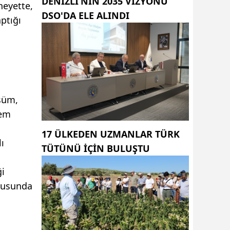
DENIZLI’NIN 2035 VIZYONU
heyette,
DSO'DA ELE ALINDI
ptığı
şüm,
nem
17 ÜLKEDEN UZMANLAR TÜRK
ı
TÜTÜNÜ IÇIN BULUŞTU
ği
onusunda