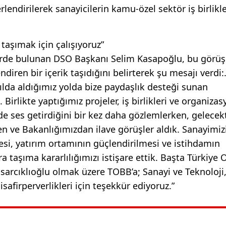
ndirilerek sanayicilerin kamu-özel sektör iş birlikl
 taşımak için çalışıyoruz”
lerde bulunan DSO Başkanı Selim Kasapoğlu, bu görü
iren bir içerik taşıdığını belirterek şu mesajı verdi:
yılda aldığımız yolda bize paydaşlık desteği sunan
Birlikte yaptığımız projeler, iş birlikleri ve organizas
de ses getirdiğini bir kez daha gözlemlerken, gelecek
den ve Bakanlığımızdan ilave görüşler aldık. Sanayimiz
mesi, yatırım ortamının güçlendirilmesi ve istihdamın
ara taşıma kararlılığımızı istişare ettik. Başta Türkiye 
isarcıklıoğlu olmak üzere TOBB’a; Sanayi ve Teknoloji
isafirperverlikleri için teşekkür ediyoruz.”