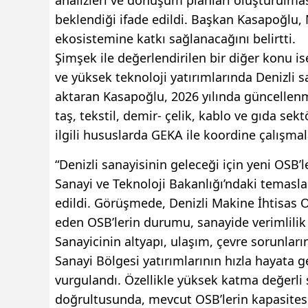
beklendiği ifade edildi. Başkan Kasapoğlu,
ekosistemine katkı sağlanacağını belirtti.
Şimşek ile değerlendirilen bir diğer konu i
ve yüksek teknoloji yatırımlarında Denizli s
aktaran Kasapoğlu, 2026 yılında güncellen
taş, tekstil, demir- çelik, kablo ve gıda sek
ilgili hususlarda GEKA ile koordine çalışm
“Denizli sanayisinin geleceği için yeni OSB’l
Sanayi ve Teknoloji Bakanlığı’ndaki temasl
edildi. Görüşmede, Denizli Makine İhtisas 
eden OSB’lerin durumu, sanayide verimlilik 
Sanayicinin altyapı, ulaşım, çevre sorunları
Sanayi Bölgesi yatırımlarının hızla hayata ge
vurgulandı. Özellikle yüksek katma değerli 
doğrultusunda, mevcut OSB’lerin kapasitesin