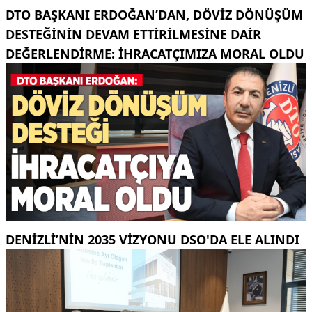
DTO BAŞKANI ERDOĞAN’DAN, DÖVIZ DÖNÜŞÜM
DESTEĞININ DEVAM ETTIRILMESINE DAIR
DEĞERLENDIRME: İHRACATÇIMIZA MORAL OLDU
DENIZLI’NIN 2035 VIZYONU DSO'DA ELE ALINDI