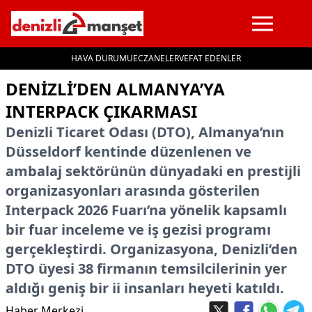
HAVA DURUMU
ECZANELER
VEFAT EDENLER
İçeriğe geç
DENİZLİ’DEN ALMANYA’YA
INTERPACK ÇIKARMASI
Denizli Ticaret Odası (DTO), Almanya’nın
Düsseldorf kentinde düzenlenen ve
ambalaj sektörünün dünyadaki en prestijli
organizasyonları arasında gösterilen
Interpack 2026 Fuarı’na yönelik kapsamlı
bir fuar inceleme ve iş gezisi programı
gerçekleştirdi. Organizasyona, Denizli’den
DTO üyesi 38 firmanın temsilcilerinin yer
aldığı geniş bir ii insanları heyeti katıldı.
Haber Merkezi