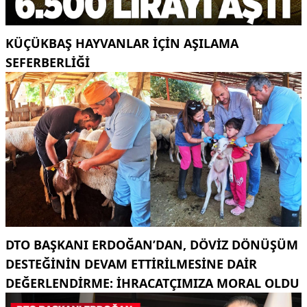
KÜÇÜKBAŞ HAYVANLAR İÇİN AŞILAMA
SEFERBERLİĞİ
DTO BAŞKANI ERDOĞAN’DAN, DÖVIZ DÖNÜŞÜM
DESTEĞININ DEVAM ETTIRILMESINE DAIR
DEĞERLENDIRME: İHRACATÇIMIZA MORAL OLDU