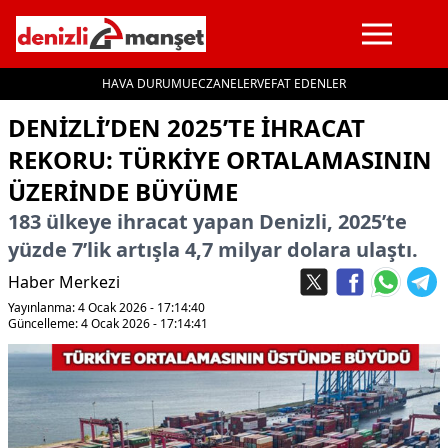
HAVA DURUMU
ECZANELER
VEFAT EDENLER
İçeriğe geç
DENIZLI’DEN 2025’TE IHRACAT
REKORU: TÜRKIYE ORTALAMASININ
ÜZERINDE BÜYÜME
183 ülkeye ihracat yapan Denizli, 2025’te
yüzde 7’lik artışla 4,7 milyar dolara ulaştı.
Haber Merkezi
Yayınlanma: 4 Ocak 2026 - 17:14:40
Güncelleme: 4 Ocak 2026 - 17:14:41