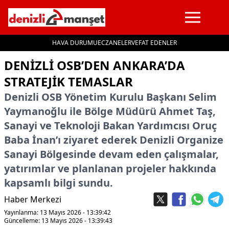
HAVA DURUMU
ECZANELER
VEFAT EDENLER
İçeriğe geç
DENIZLI OSB’DEN ANKARA’DA
STRATEJIK TEMASLAR
Denizli OSB Yönetim Kurulu Başkanı Selim
Yaymanoğlu ile Bölge Müdürü Ahmet Taş,
Sanayi ve Teknoloji Bakan Yardımcısı Oruç
Baba İnan’ı ziyaret ederek Denizli Organize
Sanayi Bölgesinde devam eden çalışmalar,
yatırımlar ve planlanan projeler hakkında
kapsamlı bilgi sundu.
Haber Merkezi
Yayınlanma: 13 Mayıs 2026 - 13:39:42
Güncelleme: 13 Mayıs 2026 - 13:39:43