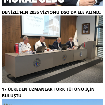
DENIZLI’NIN 2035 VIZYONU DSO'DA ELE ALINDI
17 ÜLKEDEN UZMANLAR TÜRK TÜTÜNÜ IÇIN
BULUŞTU