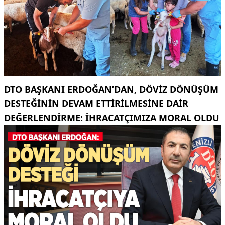
DTO BAŞKANI ERDOĞAN’DAN, DÖVIZ DÖNÜŞÜM
DESTEĞININ DEVAM ETTIRILMESINE DAIR
DEĞERLENDIRME: İHRACATÇIMIZA MORAL OLDU