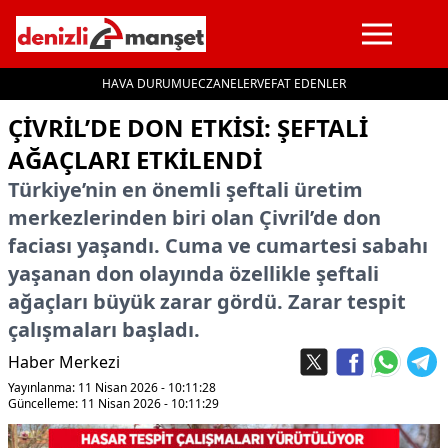
HAVA DURUMU
ECZANELER
VEFAT EDENLER
İçeriğe geç
ÇIVRIL’DE DON ETKISI: ŞEFTALI
AĞAÇLARI ETKILENDI
Türkiye’nin en önemli şeftali üretim
merkezlerinden biri olan Çivril’de don
faciası yaşandı. Cuma ve cumartesi sabahı
yaşanan don olayında özellikle şeftali
ağaçları büyük zarar gördü. Zarar tespit
çalışmaları başladı.
Haber Merkezi
Yayınlanma: 11 Nisan 2026 - 10:11:28
Güncelleme: 11 Nisan 2026 - 10:11:29