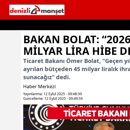
İçeriğe geç
BAKAN BOLAT: “202
MILYAR LIRA HIBE D
Ticaret Bakanı Ömer Bolat, "Geçen yıl
ayrılan bütçeden 45 milyar liralık ihr
sunacağız" dedi.
Haber Merkezi
Yayınlanma: 12 Eylül 2025 - 09:48:39
Güncelleme: 12 Eylül 2025 - 09:49:59