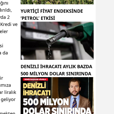
ğını
rıldı,
YURTIÇI FIYAT ENDEKSINDE
yda 2
‘PETROL’ ETKISI
 Kredi ve
eler
si
a da
DENIZLI IHRACATI AYLIK BAZDA
500 MILYON DOLAR SINIRINDA
ir
ımıza
 liralık
 geliyor
rmekten