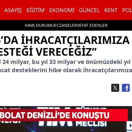
ASAYIŞ
EĞITIM
EKONOMI
GÜNCEL
KENT
POL
HAVA DURUMU
ECZANELER
VEFAT EDENLER
6’DA IHRACATÇILARIMIZA
ESTEĞI VERECEĞIZ”
 24 milyar, bu yıl 33 milyar ve önümüzdeki yıl
acat desteklerini hibe olarak ihracatçılarımız