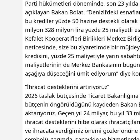
Parti hükümetleri döneminde, son 23 yılda De
açıklayan Bakan Bolat, “Denizli’deki esnafla
bu krediler yüzde 50 hazine destekli olarak 
milyon 328 milyon lira yüzde 25 maliyetli es
Kefalet Kooperatifleri Birlikleri Merkez Bi
neticesinde, size bu ziyaretimde bir müjdey
kredisini, yüzde 25 maliyetiyle yarın sabaht
maliyetlerinin de Merkez Bankasının bugünkü
aşağıya düşeceğini ümit ediyorum” diye ko
“İhracat desteklerini artırıyoruz”
2026 taslak bütçesinde Ticaret Bakanlığına 
bütçenin öngörüldüğünü kaydeden Bakan Bola
aktarıyoruz. Geçen yıl 24 milyar, bu yıl 33 m
ihracat desteklerini hibe olarak ihracatçıla
ve ihracata verdiğimiz önemi gözler önüne s
sembolü, tarımda, sanayide ve hizmetlerde 