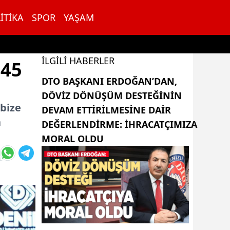
ITIKA
SPOR
YAŞAM
İLGILI HABERLER
 45
DTO BAŞKANI ERDOĞAN’DAN,
DÖVIZ DÖNÜŞÜM DESTEĞININ
 bize
DEVAM ETTIRILMESINE DAIR
a
DEĞERLENDIRME: İHRACATÇIMIZA
MORAL OLDU