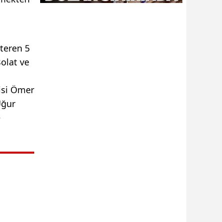
teren 5
Bolat ve
lisi Ömer
Uğur
e