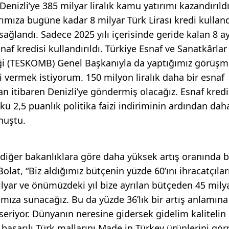
nizli’ye 385 milyar liralık kamu yatırımı kazandırıldı
rımıza bugüne kadar 8 milyar Türk Lirası kredi kullandı
sağlandı. Sadece 2025 yılı içerisinde geride kalan 8 a
naf kredisi kullandırıldı. Türkiye Esnaf ve Sanatkârlar
rliği (TESKOMB) Genel Başkanıyla da yaptığımız görüşm
i vermek istiyorum. 150 milyon liralık daha bir esnaf
an itibaren Denizli’ye göndermiş olacağız. Esnaf kredi
 2,5 puanlık politika faizi indiriminin ardından dah
nuştu.
diğer bakanlıklara göre daha yüksek artış oranında b
t, “Biz aldığımız bütçenin yüzde 60’ını ihracatçılar
ilyar ve önümüzdeki yıl bize ayrılan bütçeden 45 milyar
rımıza sunacağız. Bu da yüzde 36’lık bir artış anlamına
eriyor. Dünyanın neresine gidersek gidelim kalitelin
başarılı Türk mallarını Made in Türkey ürünlerini gö