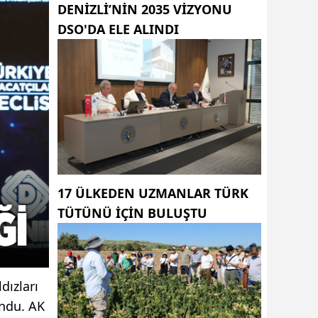
DENIZLI’NIN 2035 VIZYONU
DSO'DA ELE ALINDI
17 ÜLKEDEN UZMANLAR TÜRK
TÜTÜNÜ IÇIN BULUŞTU
dızları
undu. AK