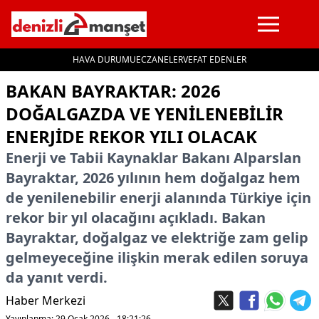
HAVA DURUMU
ECZANELER
VEFAT EDENLER
İçeriğe geç
BAKAN BAYRAKTAR: 2026
DOĞALGAZDA VE YENILENEBILIR
ENERJIDE REKOR YILI OLACAK
Enerji ve Tabii Kaynaklar Bakanı Alparslan
Bayraktar, 2026 yılının hem doğalgaz hem
de yenilenebilir enerji alanında Türkiye için
rekor bir yıl olacağını açıkladı. Bakan
Bayraktar, doğalgaz ve elektriğe zam gelip
gelmeyeceğine ilişkin merak edilen soruya
da yanıt verdi.
Haber Merkezi
Yayınlanma: 29 Ocak 2026 - 18:21:26