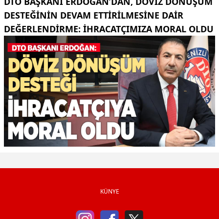
DTO BAŞKANI ERDOĞAN’DAN, DÖVIZ DÖNÜŞÜM
DESTEĞININ DEVAM ETTIRILMESINE DAIR
DEĞERLENDIRME: İHRACATÇIMIZA MORAL OLDU
KÜNYE