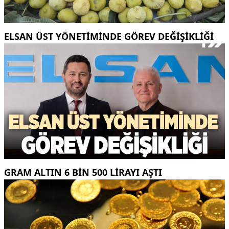
ELSAN ÜST YÖNETIMINDE GÖREV DEĞIŞIKLIĞI
GRAM ALTIN 6 BIN 500 LIRAYI AŞTI