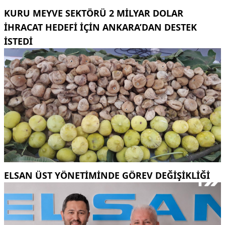
KURU MEYVE SEKTÖRÜ 2 MILYAR DOLAR
IHRACAT HEDEFI IÇIN ANKARA’DAN DESTEK
ISTEDI
ELSAN ÜST YÖNETIMINDE GÖREV DEĞIŞIKLIĞI