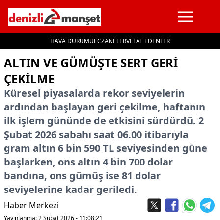
HAVA DURUMU
ECZANELER
VEFAT EDENLER
İçeriğe geç
ALTIN VE GÜMÜŞTE SERT GERI
ÇEKILME
Küresel piyasalarda rekor seviyelerin
ardından başlayan geri çekilme, haftanın
ilk işlem gününde de etkisini sürdürdü. 2
Şubat 2026 sabahı saat 06.00 itibarıyla
gram altın 6 bin 590 TL seviyesinden güne
başlarken, ons altın 4 bin 700 dolar
bandına, ons gümüş ise 81 dolar
seviyelerine kadar geriledi.
Haber Merkezi
Yayınlanma: 2 Şubat 2026 - 11:08:21