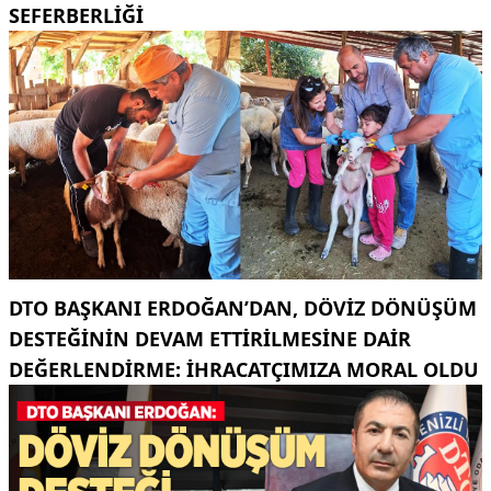
SEFERBERLİĞİ
DTO BAŞKANI ERDOĞAN’DAN, DÖVIZ DÖNÜŞÜM
DESTEĞININ DEVAM ETTIRILMESINE DAIR
DEĞERLENDIRME: İHRACATÇIMIZA MORAL OLDU