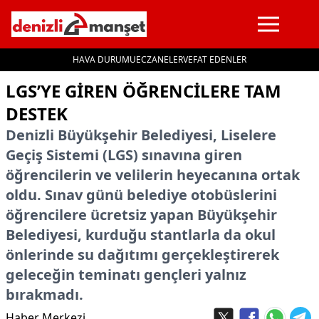
HAVA DURUMU
ECZANELER
VEFAT EDENLER
İçeriğe geç
LGS’YE GIREN ÖĞRENCILERE TAM
DESTEK
Denizli Büyükşehir Belediyesi, Liselere
Geçiş Sistemi (LGS) sınavına giren
öğrencilerin ve velilerin heyecanına ortak
oldu. Sınav günü belediye otobüslerini
öğrencilere ücretsiz yapan Büyükşehir
Belediyesi, kurduğu stantlarla da okul
önlerinde su dağıtımı gerçekleştirerek
geleceğin teminatı gençleri yalnız
bırakmadı.
Haber Merkezi