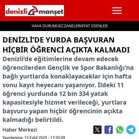
HAVA DURUMU
ECZANELER
VEFAT EDENLER
İçeriğe geç
DENIZLI’DE YURDA BAŞVURAN
HIÇBIR ÖĞRENCI AÇIKTA KALMADI
Denizli’de eğitimlerine devam edecek
öğrencilerden Gençlik ve Spor Bakanlığı'na
bağlı yurtlarda konaklayacaklar için hafta
sonu kayıt heyecanı yaşanıyor. İldeki 11
öğrenci yurdunda 12 bin 334 yatak
kapasitesiyle hizmet verileceği, yurtlara
başvuru yapan hiçbir öğrencinin açıkta
kalmadığı belirtildi.
Haber Merkezi
Yayınlanma: 13 Eylül 2025 - 17:35:09