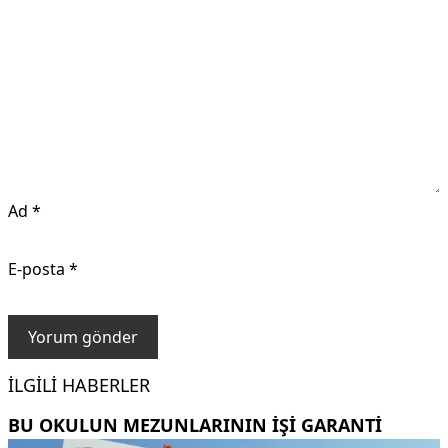
Ad
*
E-posta
*
İLGILI HABERLER
BU OKULUN MEZUNLARININ IŞI GARANTI