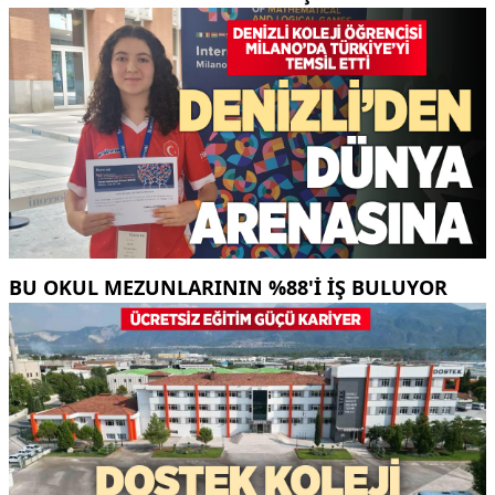
BU OKUL MEZUNLARININ %88'I İŞ BULUYOR