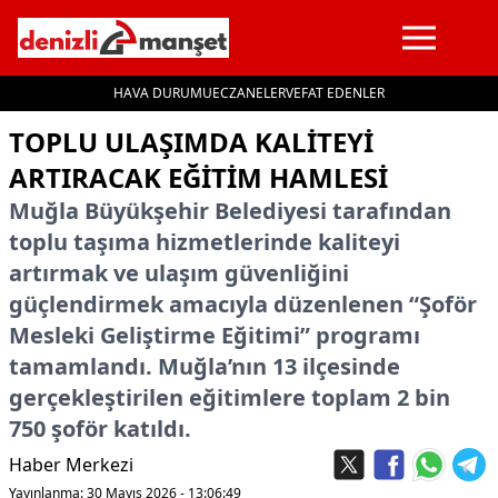
HAVA DURUMU
ECZANELER
VEFAT EDENLER
İçeriğe geç
TOPLU ULAŞIMDA KALITEYI
ARTIRACAK EĞITIM HAMLESI
Muğla Büyükşehir Belediyesi tarafından
toplu taşıma hizmetlerinde kaliteyi
artırmak ve ulaşım güvenliğini
güçlendirmek amacıyla düzenlenen “Şoför
Mesleki Geliştirme Eğitimi” programı
tamamlandı. Muğla’nın 13 ilçesinde
gerçekleştirilen eğitimlere toplam 2 bin
750 şoför katıldı.
Haber Merkezi
Yayınlanma: 30 Mayıs 2026 - 13:06:49