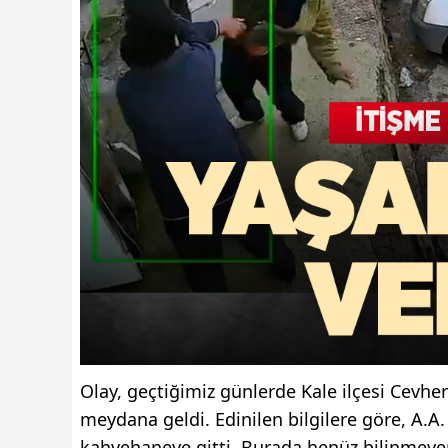
Olay, geçtiğimiz günlerde Kale ilçesi Cevh
meydana geldi. Edinilen bilgilere göre, A.A.
kahvehaneye gitti. Burada henüz bilinmeyen b