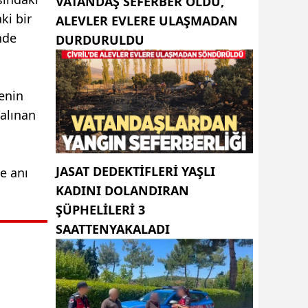
VATANDAŞ SEFERBER OLDU,
ki bir
ALEVLER EVLERE ULAŞMADAN
nde
DURDURULDU
enin
alınan
JASAT DEDEKTIFLERI YAŞLI
me anı
KADINI DOLANDIRAN
ŞÜPHELILERI 3
SAATTENYAKALADI