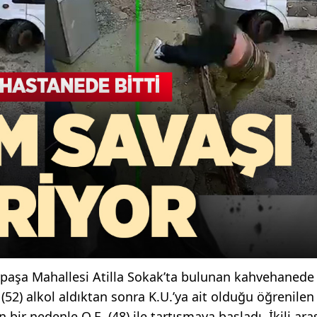
erpaşa Mahallesi Atilla Sokak’ta bulunan kahvehanede
 (52) alkol aldıktan sonra K.U.’ya ait olduğu öğrenilen
ir nedenle O.E. (48) ile tartışmaya başladı. İkili ara