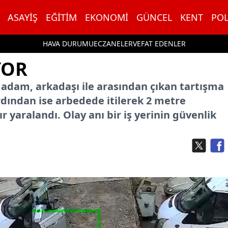
ASAYIŞ
EĞITIM
EKONOMI
GÜNCEL
KENT
POL
HAVA DURUMU
ECZANELER
VEFAT EDENLER
YOR
n adam, arkadaşı ile arasından çıkan tartışma
dından ise arbedede itilerek 2 metre
yaralandı. Olay anı bir iş yerinin güvenlik