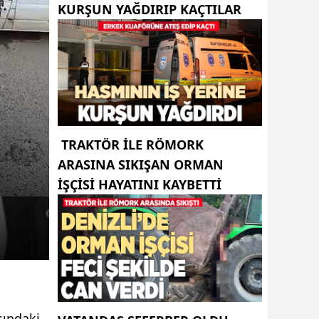
KURŞUN YAĞDIRIP KAÇTILAR
TRAKTÖR ILE RÖMORK
ARASINA SIKIŞAN ORMAN
IŞÇISI HAYATINI KAYBETTI
sındaki