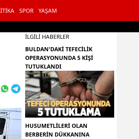
ITIKA
SPOR
YAŞAM
İLGILI HABERLER
BULDAN'DAKI TEFECILIK
OPERASYONUNDA 5 KIŞI
TUTUKLANDI
HUSUMETLILERI OLAN
BERBERIN DÜKKANINA