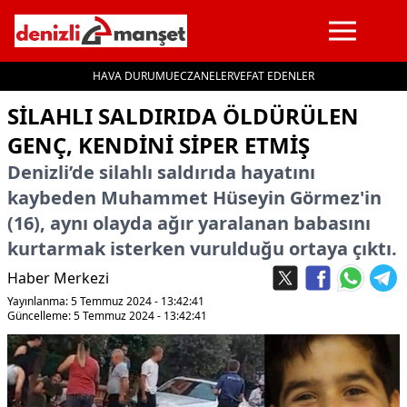
HAVA DURUMU
ECZANELER
VEFAT EDENLER
İçeriğe geç
SILAHLI SALDIRIDA ÖLDÜRÜLEN
GENÇ, KENDINI SIPER ETMIŞ
Denizli’de silahlı saldırıda hayatını
kaybeden Muhammet Hüseyin Görmez'in
(16), aynı olayda ağır yaralanan babasını
kurtarmak isterken vurulduğu ortaya çıktı.
Haber Merkezi
Yayınlanma: 5 Temmuz 2024 - 13:42:41
Güncelleme: 5 Temmuz 2024 - 13:42:41