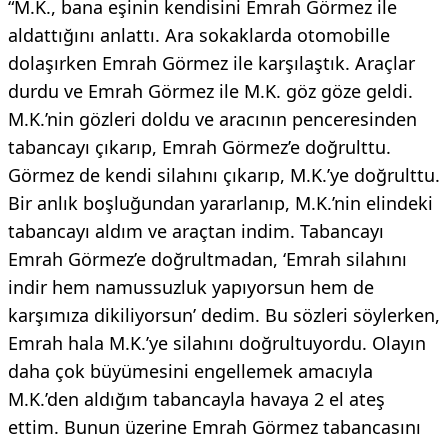
“M.K., bana eşinin kendisini Emrah Görmez ile
aldattığını anlattı. Ara sokaklarda otomobille
dolaşırken Emrah Görmez ile karşılaştık. Araçlar
durdu ve Emrah Görmez ile M.K. göz göze geldi.
M.K.’nin gözleri doldu ve aracının penceresinden
tabancayı çıkarıp, Emrah Görmez’e doğrulttu.
Görmez de kendi silahını çıkarıp, M.K.’ye doğrulttu.
Bir anlık boşluğundan yararlanıp, M.K.’nin elindeki
tabancayı aldım ve araçtan indim. Tabancayı
Emrah Görmez’e doğrultmadan, ‘Emrah silahını
indir hem namussuzluk yapıyorsun hem de
karşımıza dikiliyorsun’ dedim. Bu sözleri söylerken,
Emrah hala M.K.’ye silahını doğrultuyordu. Olayın
daha çok büyümesini engellemek amacıyla
M.K.’den aldığım tabancayla havaya 2 el ateş
ettim. Bunun üzerine Emrah Görmez tabancasını