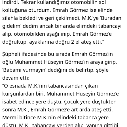
indirdi. Tekrar kullandığımız otomobilin sol
koltuğuna oturdum. Emrah Görmez ise elinde
silahla bekledi ve geri çekilmedi. M.K.’ye ‘Buradan
gidelim’ dedim ancak bir anda elimdeki tabancayı
alıp, otomobilden aşağı inip, Emrah Görmez’e
doğrultup, ayaklarına doğru 2 el ateş etti.”
Şüpheli ifadesinde bu sırada Emrah Görmez’in
oğlu Muhammet Hüseyin Görmez’in araya girip,
‘Babamı vurmayın’ dediğini de belirtip, şöyle
devam etti:
“O esnada M.K.’nin tabancasından çıkan
kurşunlardan biri, Muhammet Hüseyin Görmez’e
isabet edince yere düştü. Çocuk yere düştükten
sonra M.K., Emrah Görmez’e art arda ateş etti.
Mermi bitince M.K.’nin elindeki tabanca yere
düştü. M.K., tabancayı yerden alıp, yanına gittiği